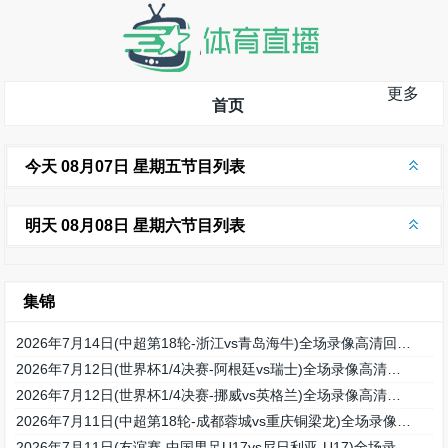
更多
首页
今天 08月07日 星期五节目列表
明天 08月08日 星期六节目列表
集锦
2026年7月14日(中超第18轮-浙江vs青岛海牛)全场录像高清回放免费观看高清回放免费观看
2026年7月12日(世界杯1/4决赛-阿根廷vs瑞士)全场录像高清回放免费观看高清回放免费观看
2026年7月12日(世界杯1/4决赛-挪威vs英格兰)全场录像高清回放免费观看高清回放免费观看
2026年7月11日(中超第18轮-成都蓉城vs重庆铜梁龙)全场录像高清回放免费观看高清回放免费观看
2026年7月11日(友谊赛-中国男足U17vs尼日利亚-U17)全场录像高清回放免费观看高清回放免费观看