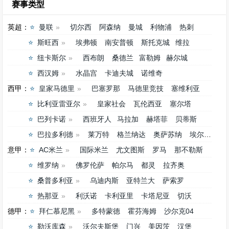
赛事类型
英超：
曼联
切尔西
阿森纳
曼城
利物浦
热刺
斯旺西
埃弗顿
南安普顿
斯托克城
维拉
纽卡斯尔
西布朗
桑德兰
富勒姆
赫尔城
西汉姆
水晶宫
卡迪夫城
诺维奇
西甲：
皇家马德里
巴塞罗那
马德里竞技
塞维利亚
比利亚雷亚尔
皇家社会
瓦伦西亚
塞尔塔
巴列卡诺
西班牙人
马拉加
赫塔菲
贝蒂斯
巴拉多利德
莱万特
格兰纳达
奥萨苏纳
埃尔切
意甲：
AC米兰
国际米兰
尤文图斯
罗马
那不勒斯
维罗纳
佛罗伦萨
帕尔马
都灵
拉齐奥
桑普多利亚
乌迪内斯
亚特兰大
萨索罗
热那亚
利沃诺
卡利亚里
卡塔尼亚
切沃
德甲：
拜仁慕尼黑
多特蒙德
霍芬海姆
沙尔克04
勒沃库森
沃尔夫斯堡
门兴
美因茨
汉堡