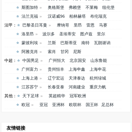
斯图加特
奥格斯堡
弗赖堡
不莱梅
纽伦堡
法兰克福
汉诺威96
柏林赫塔
布伦瑞克
法甲：
巴黎圣日耳曼
摩纳哥
里昂
雷恩
马赛
洛里昂
波尔多
圣埃蒂安
图卢兹
里尔
蒙彼利埃
兰斯
巴斯蒂亚
南特
瓦朗谢讷
阿雅克肖
索肖
甘冈
尼斯
中超：
中国男足
广州恒大
北京国安
山东鲁能
广州富力
贵州恒丰
上海申鑫
上海申花
上海上港
辽宁宏运
天津泰达
杭州绿城
江苏苏宁
长春亚泰
河南建业
重庆力帆
其他：
天下足球
英超精华
冠军欧洲
欧冠
亚冠
亚洲杯
欧联杯
国王杯
足总杯
友情链接