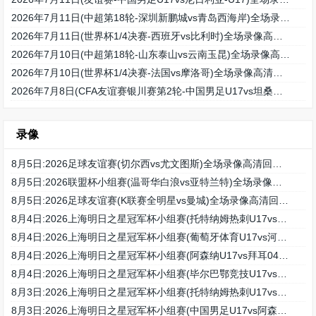
2026年7月11日(中超第18轮-深圳新鹏城vs青岛西海岸)全场录像高清回放免费观看高清回放免费观看
2026年7月11日(世界杯1/4决赛-西班牙vs比利时)全场录像高清回放免费观看高清回放免费观看
2026年7月10日(中超第18轮-山东泰山vs云南玉昆)全场录像高清回放免费观看高清回放免费观看
2026年7月10日(世界杯1/4决赛-法国vs摩洛哥)全场录像高清回放免费观看高清回放免费观看
2026年7月8日(CFA友谊赛银川赛第2轮-中国男足U17vs坦桑尼亚U17)全场录像高清回放免费观看高清回放免费观看
录像
8月5日:2026足球友谊赛(切尔西vs尤文图斯)全场录像高清回放免费观看
8月5日:2026联盟杯小组赛(温哥华白浪vs亚特兰特)全场录像高清回放免费观看
8月5日:2026足球友谊赛(K联赛全明星vs曼城)全场录像高清回放免费观看
8月4日:2026上海明日之星冠军杯小组赛(托特纳姆热刺U17vs上海U17)全场录像高清回放免费观看
8月4日:2026上海明日之星冠军杯小组赛(葡萄牙体育U17vs河床U17)全场录像高清回放免费观看
8月4日:2026上海明日之星冠军杯小组赛(阿森纳U17vs拜耳04勒沃库森U17)全场录像高清回放免费观看
8月4日:2026上海明日之星冠军杯小组赛(毕尔巴鄂竞技U17vs中国男足U17)全场录像高清回放免费观看
8月3日:2026上海明日之星冠军杯小组赛(托特纳姆热刺U17vs河床U17)全场录像高清回放免费观看
8月3日:2026上海明日之星冠军杯小组赛(中国男足U17vs阿森纳U17)全场录像高清回放免费观看