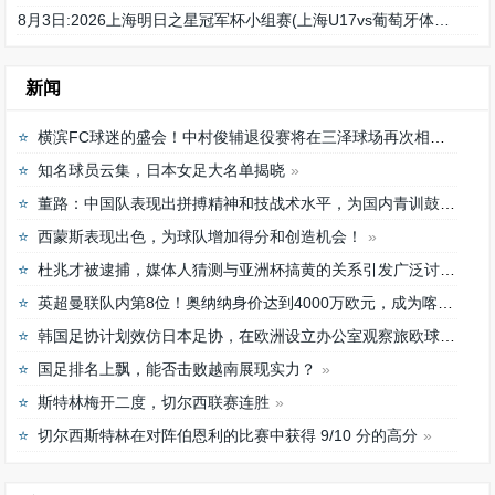
8月3日:2026上海明日之星冠军杯小组赛(上海U17vs葡萄牙体育U17)全场录像高清回放免费观看
新闻
横滨FC球迷的盛会！中村俊辅退役赛将在三泽球场再次相聚
知名球员云集，日本女足大名单揭晓
董路：中国队表现出拼搏精神和技战术水平，为国内青训鼓舞
西蒙斯表现出色，为球队增加得分和创造机会！
杜兆才被逮捕，媒体人猜测与亚洲杯搞黄的关系引发广泛讨论
英超曼联队内第8位！奥纳纳身价达到4000万欧元，成为喀麦隆最贵门将
韩国足协计划效仿日本足协，在欧洲设立办公室观察旅欧球员的身体情况
国足排名上飘，能否击败越南展现实力？
斯特林梅开二度，切尔西联赛连胜
切尔西斯特林在对阵伯恩利的比赛中获得 9/10 分的高分