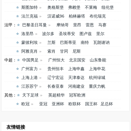
斯图加特
奥格斯堡
弗赖堡
不莱梅
纽伦堡
法兰克福
汉诺威96
柏林赫塔
布伦瑞克
法甲：
巴黎圣日耳曼
摩纳哥
里昂
雷恩
马赛
洛里昂
波尔多
圣埃蒂安
图卢兹
里尔
蒙彼利埃
兰斯
巴斯蒂亚
南特
瓦朗谢讷
阿雅克肖
索肖
甘冈
尼斯
中超：
中国男足
广州恒大
北京国安
山东鲁能
广州富力
贵州恒丰
上海申鑫
上海申花
上海上港
辽宁宏运
天津泰达
杭州绿城
江苏苏宁
长春亚泰
河南建业
重庆力帆
其他：
天下足球
英超精华
冠军欧洲
欧冠
亚冠
亚洲杯
欧联杯
国王杯
足总杯
友情链接