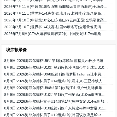
2026年7月11日(中超第18轮-深圳新鹏城vs青岛西海岸)全场录像高清回放免费观看高清回放免费观看
2026年7月11日(世界杯1/4决赛-西班牙vs比利时)全场录像高清回放免费观看高清回放免费观看
2026年7月10日(中超第18轮-山东泰山vs云南玉昆)全场录像高清回放免费观看高清回放免费观看
2026年7月10日(世界杯1/4决赛-法国vs摩洛哥)全场录像高清回放免费观看高清回放免费观看
2026年7月8日(CFA友谊赛银川赛第2轮-中国男足U17vs坦桑尼亚U17)全场录像高清回放免费观看高清回放免费观看
埃弗顿录像
8月9日:2026海菲尔德杯U9组第1轮(赤麟fc-蓝精灵vs长沙飞阳少年足球队U9)全场录像高清回放免费观看
8月9日:2026海菲尔德杯U10组第2轮(长沙飞阳少年足球队U10vs恒大2017红队)全场录像高清回放免费观看
8月9日:2026海菲尔德杯U9/8组第1轮(俄罗斯Taifunvs琼中男足混合U8)全场录像高清回放免费观看
8月9日:2026海菲尔德杯男子U14组第1轮(润未来·三亚小铁人U14vs泰国(Thailand(PT(Prachuap(FC(Academy(男足U14)全场录像高清回放免费观看
8月9日:2026海菲尔德杯U9/8组第2轮(昌江山海户外足球俱乐部vs海南御凯足球俱乐部(U8(队)全场录像高清回放免费观看
8月9日:2026海菲尔德杯U10组第1轮(广州纳迅(U10vs重庆兆来青训)全场录像高清回放免费观看
8月9日:2026海菲尔德杯女子U14组第1轮(琼中女足U14vs新加坡(Singapore(女足U14)全场录像高清回放免费观看
8月9日:2026海菲尔德杯U10组第2轮(广东铭途vs琼中女足U11)全场录像高清回放免费观看
8月9日:2026海菲尔德杯男子U12组第1轮(韩国议政府足球中心U12vs琼中男足U12)全场录像高清回放免费观看