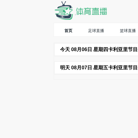
首页
足球直播
篮球直播
今天 08月06日 星期四卡利亚里节
明天 08月07日 星期五卡利亚里节