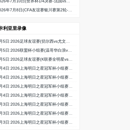
2026年7月10日(世界杯1/4决赛-法国vs摩洛哥)全场录像高清回放免费观看高清回放免费观看
2026年7月8日(CFA友谊赛银川赛第2轮-中国男足U17vs坦桑尼亚U17)全场录像高清回放免费观看高清回放免费观看
卡利亚里录像
8月5日:2026足球友谊赛(切尔西vs尤文图斯)全场录像高清回放免费观看
8月5日:2026联盟杯小组赛(温哥华白浪vs亚特兰特)全场录像高清回放免费观看
8月5日:2026足球友谊赛(K联赛全明星vs曼城)全场录像高清回放免费观看
8月4日:2026上海明日之星冠军杯小组赛(托特纳姆热刺U17vs上海U17)全场录像高清回放免费观看
8月4日:2026上海明日之星冠军杯小组赛(葡萄牙体育U17vs河床U17)全场录像高清回放免费观看
8月4日:2026上海明日之星冠军杯小组赛(阿森纳U17vs拜耳04勒沃库森U17)全场录像高清回放免费观看
8月4日:2026上海明日之星冠军杯小组赛(毕尔巴鄂竞技U17vs中国男足U17)全场录像高清回放免费观看
8月3日:2026上海明日之星冠军杯小组赛(托特纳姆热刺U17vs河床U17)全场录像高清回放免费观看
8月3日:2026上海明日之星冠军杯小组赛(中国男足U17vs阿森纳U17)全场录像高清回放免费观看
8月3日:2026上海明日之星冠军杯小组赛(上海U17vs葡萄牙体育U17)全场录像高清回放免费观看