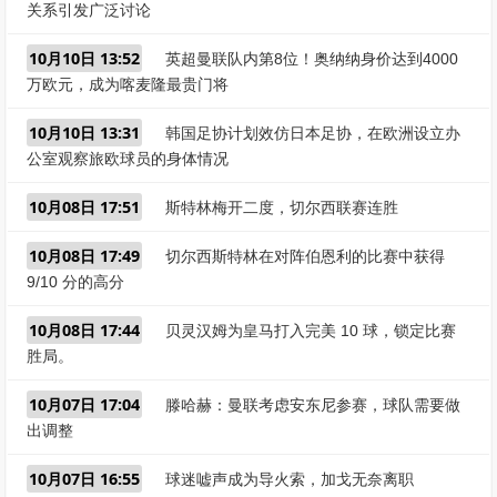
关系引发广泛讨论
10月10日 13:52
英超曼联队内第8位！奥纳纳身价达到4000
万欧元，成为喀麦隆最贵门将
10月10日 13:31
韩国足协计划效仿日本足协，在欧洲设立办
公室观察旅欧球员的身体情况
10月08日 17:51
斯特林梅开二度，切尔西联赛连胜
10月08日 17:49
切尔西斯特林在对阵伯恩利的比赛中获得
9/10 分的高分
10月08日 17:44
贝灵汉姆为皇马打入完美 10 球，锁定比赛
胜局。
10月07日 17:04
滕哈赫：曼联考虑安东尼参赛，球队需要做
出调整
10月07日 16:55
球迷嘘声成为导火索，加戈无奈离职