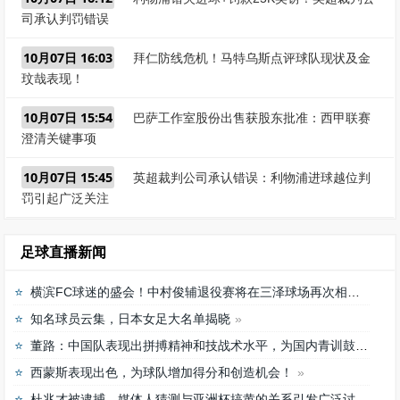
司承认判罚错误
10月07日 16:03
拜仁防线危机！马特乌斯点评球队现状及金
玟哉表现！
10月07日 15:54
巴萨工作室股份出售获股东批准：西甲联赛
澄清关键事项
10月07日 15:45
英超裁判公司承认错误：利物浦进球越位判
罚引起广泛关注
足球直播新闻
横滨FC球迷的盛会！中村俊辅退役赛将在三泽球场再次相聚
知名球员云集，日本女足大名单揭晓
董路：中国队表现出拼搏精神和技战术水平，为国内青训鼓舞
西蒙斯表现出色，为球队增加得分和创造机会！
杜兆才被逮捕，媒体人猜测与亚洲杯搞黄的关系引发广泛讨论