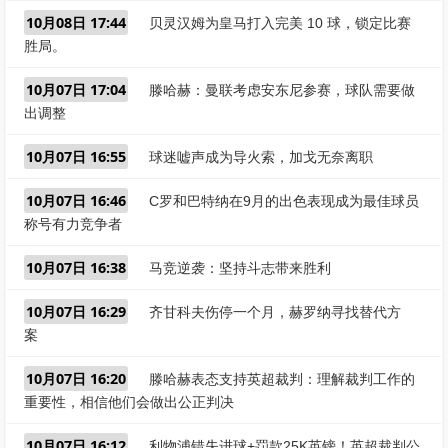
10月08日 17:44
贝灵汉姆为皇马打入完美 10 球，锁定比赛
胜局。
10月07日 17:04
滕哈赫：曼联考虑安东尼参赛，球队需要做
出调整
10月07日 16:55
球迷嘘声成为导火索，加戈无奈离职
10月07日 16:46
C罗和巴特纳在9月的出色表现成为最佳球员
称号有力竞争者
10月07日 16:38
马竞逆袭：坚持斗志带来胜利
10月07日 16:29
齐甘科夫伤停一个月，赫罗纳寻找替代方
案
10月07日 16:20
滕哈赫表态支持英超裁判：理解裁判工作的
重要性，相信他们会做出公正判决
10月07日 16:12
利物浦错失进球+罚款25K英镑！英超裁判公