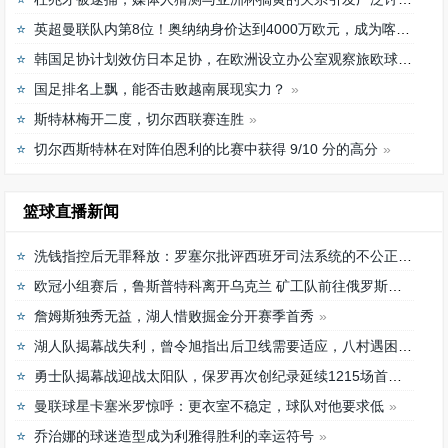
英超曼联队内第8位！奥纳纳身价达到4000万欧元，成为喀麦隆最贵门将
韩国足协计划效仿日本足协，在欧洲设立办公室观察旅欧球员的身体情况
国足排名上飘，能否击败越南展现实力？
斯特林梅开二度，切尔西联赛连胜
切尔西斯特林在对阵伯恩利的比赛中获得 9/10 分的高分
篮球直播新闻
洗钱指控后无罪释放：罗塞尔批评西班牙司法系统的不公正待遇
欧冠小组赛后，鲁斯普特科离开乌克兰 矿工队前往俄罗斯，未来发展如何？
詹姆斯独秀无益，湖人惜败掘金分开赛季首秀
湖人队揭幕战失利，曾令旭指出后卫线需要适应，八村遇困难
勇士队揭幕战迎战太阳队，保罗再次创纪录延续1215场首发之路
曼联球星卡塞米罗惊呼：更衣室不稳定，球队对他要求低
乔治娜的球迷造型成为利雅得胜利的幸运符号