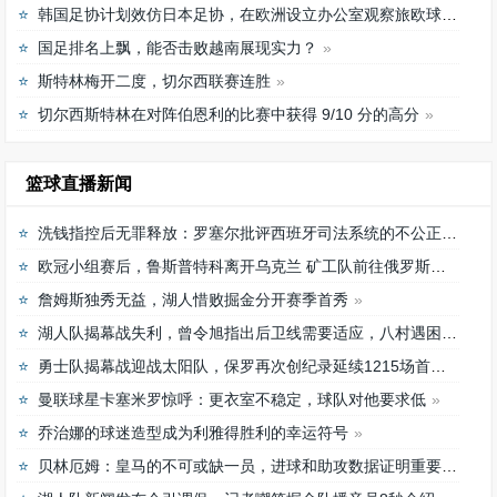
韩国足协计划效仿日本足协，在欧洲设立办公室观察旅欧球员的身体情况
国足排名上飘，能否击败越南展现实力？
斯特林梅开二度，切尔西联赛连胜
切尔西斯特林在对阵伯恩利的比赛中获得 9/10 分的高分
篮球直播新闻
洗钱指控后无罪释放：罗塞尔批评西班牙司法系统的不公正待遇
欧冠小组赛后，鲁斯普特科离开乌克兰 矿工队前往俄罗斯，未来发展如何？
詹姆斯独秀无益，湖人惜败掘金分开赛季首秀
湖人队揭幕战失利，曾令旭指出后卫线需要适应，八村遇困难
勇士队揭幕战迎战太阳队，保罗再次创纪录延续1215场首发之路
曼联球星卡塞米罗惊呼：更衣室不稳定，球队对他要求低
乔治娜的球迷造型成为利雅得胜利的幸运符号
贝林厄姆：皇马的不可或缺一员，进球和助攻数据证明重要性