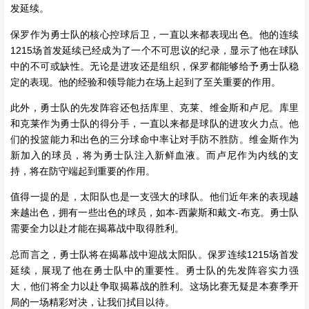
发延续。
保罗作为勇士队的核心控球后卫，一直以来都表现出色。他的连续
1215场首发延续已经成为了一个不可思议的纪录，显示了他在球队
中的不可或缺性。无论是进攻还是组织，保罗都能够给予勇士队稳
定的表现。他的经验和领导能力在场上起到了至关重要的作用。
此外，勇士队的先发阵容还包括库里、克莱、维金斯和卢尼。库里
和克莱作为勇士队的得分手，一直以来都是球队的进攻火力点。他
们的投篮能力和出色的三分球命中率让对手防不胜防。维金斯作为
新加入的球员，将为勇士队注入新鲜血液。而卢尼作为内线的支
持，将在防守端起到重要的作用。
值得一提的是，太阳队也是一支强大的球队。他们近年来的表现越
来越出色，拥有一些出色的球员，如本-西蒙斯和戴文-布克。勇士队
需要全力以赴才能在揭幕战中取得胜利。
总而言之，勇士队将在揭幕战中迎战太阳队。保罗连续1215场首发
延续，展现了他在勇士队中的重要性。勇士队的先发阵容实力强
大，他们将全力以赴争取揭幕战的胜利。这场比赛无疑是本赛季开
局的一场精彩对决，让我们拭目以待。