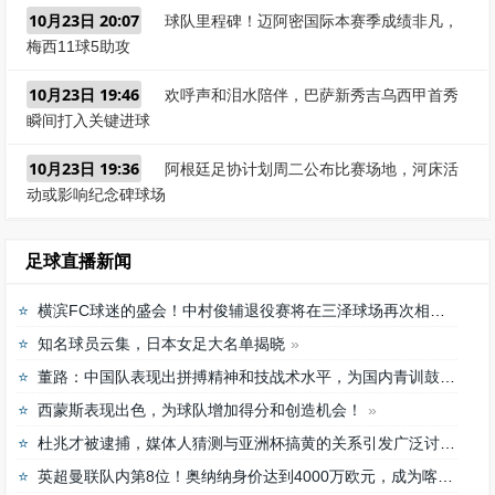
10月23日 20:07
球队里程碑！迈阿密国际本赛季成绩非凡，
梅西11球5助攻
10月23日 19:46
欢呼声和泪水陪伴，巴萨新秀吉乌西甲首秀
瞬间打入关键进球
10月23日 19:36
阿根廷足协计划周二公布比赛场地，河床活
动或影响纪念碑球场
足球直播新闻
横滨FC球迷的盛会！中村俊辅退役赛将在三泽球场再次相聚
知名球员云集，日本女足大名单揭晓
董路：中国队表现出拼搏精神和技战术水平，为国内青训鼓舞
西蒙斯表现出色，为球队增加得分和创造机会！
杜兆才被逮捕，媒体人猜测与亚洲杯搞黄的关系引发广泛讨论
英超曼联队内第8位！奥纳纳身价达到4000万欧元，成为喀麦隆最贵门将