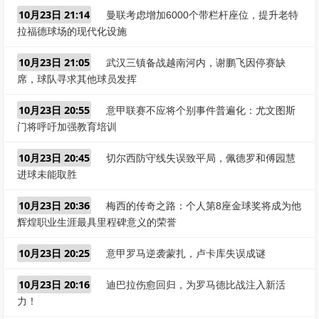
10月23日 21:14
曼联考虑增加6000个带栏杆座位，提升老特
拉福德球场的现代化设施
10月23日 21:05
武汉三镇备战越南河内，谢鹏飞因停赛缺
席，球队寻求其他球员发挥
10月23日 20:55
意甲联赛不应将个别事件普遍化：尤文图斯
门将呼吁加强教育培训
10月23日 20:45
切尔西防守线失误致平局，佩德罗和傅园慧
进球未能取胜
10月23日 20:36
梅西的传奇之路：个人第8座金球奖将成为他
辉煌职业生涯最具里程碑意义的荣誉
10月23日 20:25
意甲罗马逆袭蒙扎，卢卡库失误成谜
10月23日 20:16
迪巴拉伤愈回归，为罗马德比战注入新活
力！