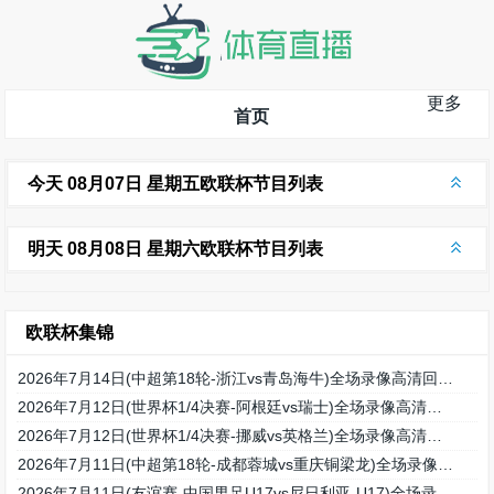
更多
首页
今天 08月07日 星期五欧联杯节目列表
明天 08月08日 星期六欧联杯节目列表
欧联杯集锦
2026年7月14日(中超第18轮-浙江vs青岛海牛)全场录像高清回放免费观看高清回放免费观看
2026年7月12日(世界杯1/4决赛-阿根廷vs瑞士)全场录像高清回放免费观看高清回放免费观看
2026年7月12日(世界杯1/4决赛-挪威vs英格兰)全场录像高清回放免费观看高清回放免费观看
2026年7月11日(中超第18轮-成都蓉城vs重庆铜梁龙)全场录像高清回放免费观看高清回放免费观看
2026年7月11日(友谊赛-中国男足U17vs尼日利亚-U17)全场录像高清回放免费观看高清回放免费观看