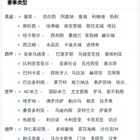
赛事类型
英超：
曼联
切尔西
阿森纳
曼城
利物浦
热刺
斯旺西
埃弗顿
南安普顿
斯托克城
维拉
纽卡斯尔
西布朗
桑德兰
富勒姆
赫尔城
西汉姆
水晶宫
卡迪夫城
诺维奇
西甲：
皇家马德里
巴塞罗那
马德里竞技
塞维利亚
比利亚雷亚尔
皇家社会
瓦伦西亚
塞尔塔
巴列卡诺
西班牙人
马拉加
赫塔菲
贝蒂斯
巴拉多利德
莱万特
格兰纳达
奥萨苏纳
埃尔切
意甲：
AC米兰
国际米兰
尤文图斯
罗马
那不勒斯
维罗纳
佛罗伦萨
帕尔马
都灵
拉齐奥
桑普多利亚
乌迪内斯
亚特兰大
萨索罗
热那亚
利沃诺
卡利亚里
卡塔尼亚
切沃
德甲：
拜仁慕尼黑
多特蒙德
霍芬海姆
沙尔克04
勒沃库森
沃尔夫斯堡
门兴
美因茨
汉堡