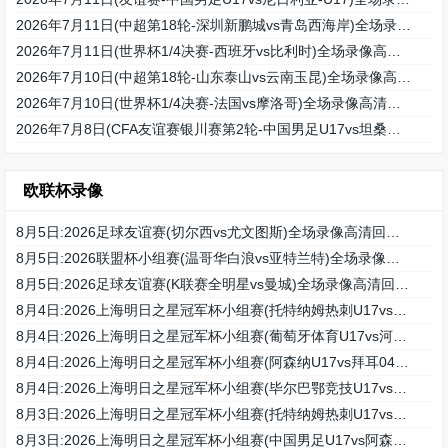
2026年7月11日(中超第18轮-深圳新鹏城vs青岛西海岸)全场录像高清回放免费观看高清回放免费观看
2026年7月11日(世界杯1/4决赛-西班牙vs比利时)全场录像高清回放免费观看高清回放免费观看
2026年7月10日(中超第18轮-山东泰山vs云南玉昆)全场录像高清回放免费观看高清回放免费观看
2026年7月10日(世界杯1/4决赛-法国vs摩洛哥)全场录像高清回放免费观看高清回放免费观看
2026年7月8日(CFA友谊赛银川赛第2轮-中国男足U17vs坦桑尼亚U17)全场录像高清回放免费观看高清回放免费观看
欧联杯录像
8月5日:2026足球友谊赛(切尔西vs尤文图斯)全场录像高清回放免费观看
8月5日:2026联盟杯小组赛(温哥华白浪vs亚特兰特)全场录像高清回放免费观看
8月5日:2026足球友谊赛(K联赛全明星vs曼城)全场录像高清回放免费观看
8月4日:2026上海明日之星冠军杯小组赛(托特纳姆热刺U17vs上海U17)全场录像高清回放免费观看
8月4日:2026上海明日之星冠军杯小组赛(葡萄牙体育U17vs河床U17)全场录像高清回放免费观看
8月4日:2026上海明日之星冠军杯小组赛(阿森纳U17vs拜耳04勒沃库森U17)全场录像高清回放免费观看
8月4日:2026上海明日之星冠军杯小组赛(毕尔巴鄂竞技U17vs中国男足U17)全场录像高清回放免费观看
8月3日:2026上海明日之星冠军杯小组赛(托特纳姆热刺U17vs河床U17)全场录像高清回放免费观看
8月3日:2026上海明日之星冠军杯小组赛(中国男足U17vs阿森纳U17)全场录像高清回放免费观看