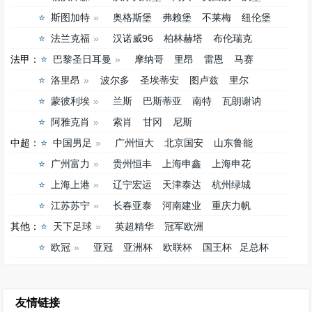
斯图加特
奥格斯堡
弗赖堡
不莱梅
纽伦堡
法兰克福
汉诺威96
柏林赫塔
布伦瑞克
法甲：
巴黎圣日耳曼
摩纳哥
里昂
雷恩
马赛
洛里昂
波尔多
圣埃蒂安
图卢兹
里尔
蒙彼利埃
兰斯
巴斯蒂亚
南特
瓦朗谢讷
阿雅克肖
索肖
甘冈
尼斯
中超：
中国男足
广州恒大
北京国安
山东鲁能
广州富力
贵州恒丰
上海申鑫
上海申花
上海上港
辽宁宏运
天津泰达
杭州绿城
江苏苏宁
长春亚泰
河南建业
重庆力帆
其他：
天下足球
英超精华
冠军欧洲
欧冠
亚冠
亚洲杯
欧联杯
国王杯
足总杯
友情链接