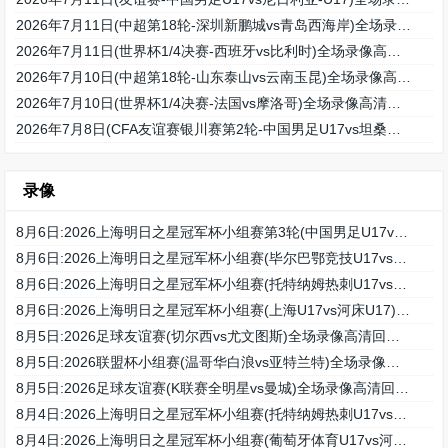
2026年7月11日(中超第18轮-深圳新鹏城vs青岛西海岸)全场录像高清回放免费观看高清回放免费观看
2026年7月11日(世界杯1/4决赛-西班牙vs比利时)全场录像高清回放免费观看高清回放免费观看
2026年7月10日(中超第18轮-山东泰山vs云南玉昆)全场录像高清回放免费观看高清回放免费观看
2026年7月10日(世界杯1/4决赛-法国vs摩洛哥)全场录像高清回放免费观看高清回放免费观看
2026年7月8日(CFA友谊赛银川赛第2轮-中国男足U17vs坦桑尼亚U17)全场录像高清回放免费观看高清回放免费观看
录像
8月6日:2026上海明日之星冠军杯小组赛第3轮(中国男足U17vs拜耳04勒沃库森U17)全场录像高清回放免费观看
8月6日:2026上海明日之星冠军杯小组赛(毕尔巴鄂竞技U17vs阿森纳U17)全场录像高清回放免费观看
8月6日:2026上海明日之星冠军杯小组赛(托特纳姆热刺U17vs葡萄牙体育U17)全场录像高清回放免费观看
8月6日:2026上海明日之星冠军杯小组赛(上海U17vs河床U17)全场录像高清回放免费观看
8月5日:2026足球友谊赛(切尔西vs尤文图斯)全场录像高清回放免费观看
8月5日:2026联盟杯小组赛(温哥华白浪vs亚特兰特)全场录像高清回放免费观看
8月5日:2026足球友谊赛(K联赛全明星vs曼城)全场录像高清回放免费观看
8月4日:2026上海明日之星冠军杯小组赛(托特纳姆热刺U17vs上海U17)全场录像高清回放免费观看
8月4日:2026上海明日之星冠军杯小组赛(葡萄牙体育U17vs河床U17)全场录像高清回放免费观看