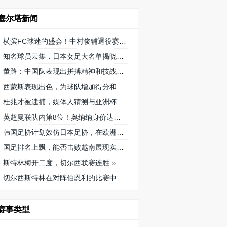
塞尔塔新闻
横滨FC球迷的盛会！中村俊辅退役赛将在三泽球场再次相聚
知名球员云集，日本女足大名单揭晓
董路：中国队表现出拼搏精神和技战术水平，为国内青训鼓舞
西蒙斯表现出色，为球队增加得分和创造机会！
杜兆才被逮捕，媒体人猜测与亚洲杯搞黄的关系引发广泛讨论
英超曼联队内第8位！奥纳纳身价达到4000万欧元，成为喀麦隆最贵门将
韩国足协计划效仿日本足协，在欧洲设立办公室观察旅欧球员的身体情况
国足排名上飘，能否击败越南展现实力？
斯特林梅开二度，切尔西联赛连胜
切尔西斯特林在对阵伯恩利的比赛中获得 9/10 分的高分
赛事类型