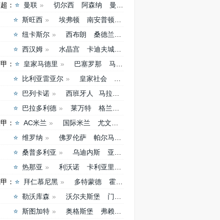
英超：
曼联
切尔西
阿森纳
曼城
利物浦
热刺
斯旺西
埃弗顿
南安普顿
斯托克城
维拉
纽卡斯尔
西布朗
桑德兰
富勒姆
赫尔城
西汉姆
水晶宫
卡迪夫城
诺维奇
西甲：
皇家马德里
巴塞罗那
马德里竞技
塞维利亚
比利亚雷亚尔
皇家社会
瓦伦西亚
塞尔塔
巴列卡诺
西班牙人
马拉加
赫塔菲
贝蒂斯
巴拉多利德
莱万特
格兰纳达
奥萨苏纳
埃尔切
意甲：
AC米兰
国际米兰
尤文图斯
罗马
那不勒斯
维罗纳
佛罗伦萨
帕尔马
都灵
拉齐奥
桑普多利亚
乌迪内斯
亚特兰大
萨索罗
热那亚
利沃诺
卡利亚里
卡塔尼亚
切沃
德甲：
拜仁慕尼黑
多特蒙德
霍芬海姆
沙尔克04
勒沃库森
沃尔夫斯堡
门兴
美因茨
汉堡
斯图加特
奥格斯堡
弗赖堡
不莱梅
纽伦堡