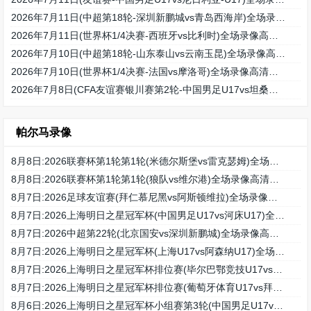
2026年7月11日(中超第18轮-深圳新鹏城vs青岛西海岸)全场录像高清回放免费观看高清回放免费观看
2026年7月11日(世界杯1/4决赛-西班牙vs比利时)全场录像高清回放免费观看高清回放免费观看
2026年7月10日(中超第18轮-山东泰山vs云南玉昆)全场录像高清回放免费观看高清回放免费观看
2026年7月10日(世界杯1/4决赛-法国vs摩洛哥)全场录像高清回放免费观看高清回放免费观看
2026年7月8日(CFA友谊赛银川赛第2轮-中国男足U17vs坦桑尼亚U17)全场录像高清回放免费观看高清回放免费观看
帕尔马录像
8月8日:2026联赛杯第1轮第1轮(米德尔斯堡vs雷克瑟姆)全场录像高清回放免费观看
8月8日:2026联赛杯第1轮第1轮(狼队vs维尔港)全场录像高清回放免费观看
8月7日:2026足球友谊赛(拜仁慕尼黑vs阿斯顿维拉)全场录像高清回放免费观看
8月7日:2026上海明日之星冠军杯(中国男足U17vs河床U17)全场录像高清回放免费观看
8月7日:2026中超第22轮(北京国安vs深圳新鹏城)全场录像高清回放免费观看
8月7日:2026上海明日之星冠军杯(上海U17vs阿森纳U17)全场录像高清回放免费观看
8月7日:2026上海明日之星冠军杯排位赛(毕尔巴鄂竞技U17vs热刺U17)全场录像高清回放免费观看
8月7日:2026上海明日之星冠军杯排位赛(葡萄牙体育U17vs拜耳04勒沃库森U17)全场录像高清回放免费观看
8月6日:2026上海明日之星冠军杯小组赛第3轮(中国男足U17vs拜耳04勒沃库森U17)全场录像高清回放免费观看