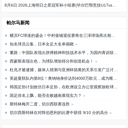
8月6日:2026上海明日之星冠军杯小组赛(毕尔巴鄂竞技U17vs阿森纳U17)全场录像高清回放免费观看
帕尔马新闻
横滨FC球迷的盛会！中村俊辅退役赛将在三泽球场再次相聚
知名球员云集，日本女足大名单揭晓
董路：中国队表现出拼搏精神和技战术水平，为国内青训鼓舞
西蒙斯表现出色，为球队增加得分和创造机会！
杜兆才被逮捕，媒体人猜测与亚洲杯搞黄的关系引发广泛讨论
英超曼联队内第8位！奥纳纳身价达到4000万欧元，成为喀麦隆最贵门将
韩国足协计划效仿日本足协，在欧洲设立办公室观察旅欧球员的身体情况
国足排名上飘，能否击败越南展现实力？
斯特林梅开二度，切尔西联赛连胜
切尔西斯特林在对阵伯恩利的比赛中获得 9/10 分的高分