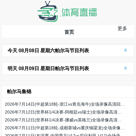
更多
首页
今天 08月08日 星期六帕尔马节目列表
明天 08月09日 星期日帕尔马节目列表
帕尔马集锦
2026年7月14日(中超第18轮-浙江vs青岛海牛)全场录像高清回放免费观看高清回放免费观看
2026年7月12日(世界杯1/4决赛-阿根廷vs瑞士)全场录像高清回放免费观看高清回放免费观看
2026年7月12日(世界杯1/4决赛-挪威vs英格兰)全场录像高清回放免费观看高清回放免费观看
2026年7月11日(中超第18轮-成都蓉城vs重庆铜梁龙)全场录像高清回放免费观看高清回放免费观看
2026年7月11日(友谊赛-中国男足U17vs尼日利亚-U17)全场录像高清回放免费观看高清回放免费观看