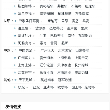
斯图加特
奥格斯堡
弗赖堡
不莱梅
纽伦堡
法兰克福
汉诺威96
柏林赫塔
布伦瑞克
法甲：
巴黎圣日耳曼
摩纳哥
里昂
雷恩
马赛
洛里昂
波尔多
圣埃蒂安
图卢兹
里尔
蒙彼利埃
兰斯
巴斯蒂亚
南特
瓦朗谢讷
阿雅克肖
索肖
甘冈
尼斯
中超：
中国男足
广州恒大
北京国安
山东鲁能
广州富力
贵州恒丰
上海申鑫
上海申花
上海上港
辽宁宏运
天津泰达
杭州绿城
江苏苏宁
长春亚泰
河南建业
重庆力帆
其他：
天下足球
英超精华
冠军欧洲
欧冠
亚冠
亚洲杯
欧联杯
国王杯
足总杯
友情链接