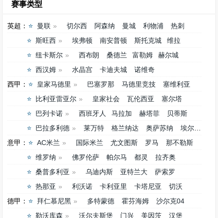
赛事类型
英超：
曼联
切尔西
阿森纳
曼城
利物浦
热刺
斯旺西
埃弗顿
南安普顿
斯托克城
维拉
纽卡斯尔
西布朗
桑德兰
富勒姆
赫尔城
西汉姆
水晶宫
卡迪夫城
诺维奇
西甲：
皇家马德里
巴塞罗那
马德里竞技
塞维利亚
比利亚雷亚尔
皇家社会
瓦伦西亚
塞尔塔
巴列卡诺
西班牙人
马拉加
赫塔菲
贝蒂斯
巴拉多利德
莱万特
格兰纳达
奥萨苏纳
埃尔切
意甲：
AC米兰
国际米兰
尤文图斯
罗马
那不勒斯
维罗纳
佛罗伦萨
帕尔马
都灵
拉齐奥
桑普多利亚
乌迪内斯
亚特兰大
萨索罗
热那亚
利沃诺
卡利亚里
卡塔尼亚
切沃
德甲：
拜仁慕尼黑
多特蒙德
霍芬海姆
沙尔克04
勒沃库森
沃尔夫斯堡
门兴
美因茨
汉堡