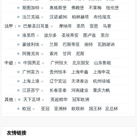
斯图加特
奥格斯堡
弗赖堡
不莱梅
纽伦堡
法兰克福
汉诺威96
柏林赫塔
布伦瑞克
法甲：
巴黎圣日耳曼
摩纳哥
里昂
雷恩
马赛
洛里昂
波尔多
圣埃蒂安
图卢兹
里尔
蒙彼利埃
兰斯
巴斯蒂亚
南特
瓦朗谢讷
阿雅克肖
索肖
甘冈
尼斯
中超：
中国男足
广州恒大
北京国安
山东鲁能
广州富力
贵州恒丰
上海申鑫
上海申花
上海上港
辽宁宏运
天津泰达
杭州绿城
江苏苏宁
长春亚泰
河南建业
重庆力帆
其他：
天下足球
英超精华
冠军欧洲
欧冠
亚冠
亚洲杯
欧联杯
国王杯
足总杯
友情链接