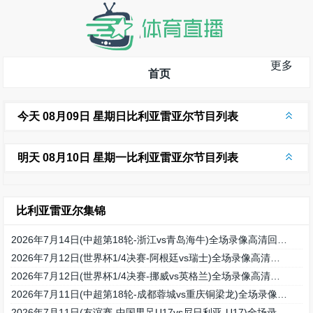
更多
首页
今天 08月09日 星期日比利亚雷亚尔节目列表
明天 08月10日 星期一比利亚雷亚尔节目列表
比利亚雷亚尔集锦
2026年7月14日(中超第18轮-浙江vs青岛海牛)全场录像高清回放免费观看高清回放免费观看
2026年7月12日(世界杯1/4决赛-阿根廷vs瑞士)全场录像高清回放免费观看高清回放免费观看
2026年7月12日(世界杯1/4决赛-挪威vs英格兰)全场录像高清回放免费观看高清回放免费观看
2026年7月11日(中超第18轮-成都蓉城vs重庆铜梁龙)全场录像高清回放免费观看高清回放免费观看
2026年7月11日(友谊赛-中国男足U17vs尼日利亚-U17)全场录像高清回放免费观看高清回放免费观看