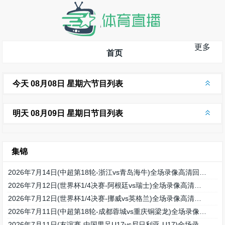
更多
首页
今天 08月08日 星期六节目列表
明天 08月09日 星期日节目列表
集锦
2026年7月14日(中超第18轮-浙江vs青岛海牛)全场录像高清回放免费观看高清回放免费观看
2026年7月12日(世界杯1/4决赛-阿根廷vs瑞士)全场录像高清回放免费观看高清回放免费观看
2026年7月12日(世界杯1/4决赛-挪威vs英格兰)全场录像高清回放免费观看高清回放免费观看
2026年7月11日(中超第18轮-成都蓉城vs重庆铜梁龙)全场录像高清回放免费观看高清回放免费观看
2026年7月11日(友谊赛-中国男足U17vs尼日利亚-U17)全场录像高清回放免费观看高清回放免费观看