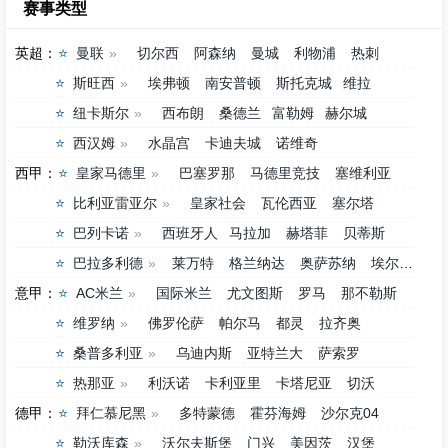
赛事类型
英超：
曼联
切尔西
阿森纳
曼城
利物浦
热刺
斯旺西
埃弗顿
南安普顿
斯托克城
维拉
纽卡斯尔
西布朗
桑德兰
富勒姆
赫尔城
西汉姆
水晶宫
卡迪夫城
诺维奇
西甲：
皇家马德里
巴塞罗那
马德里竞技
塞维利亚
比利亚雷亚尔
皇家社会
瓦伦西亚
塞尔塔
巴列卡诺
西班牙人
马拉加
赫塔菲
贝蒂斯
巴拉多利德
莱万特
格兰纳达
奥萨苏纳
埃尔切
意甲：
AC米兰
国际米兰
尤文图斯
罗马
那不勒斯
维罗纳
佛罗伦萨
帕尔马
都灵
拉齐奥
桑普多利亚
乌迪内斯
亚特兰大
萨索罗
热那亚
利沃诺
卡利亚里
卡塔尼亚
切沃
德甲：
拜仁慕尼黑
多特蒙德
霍芬海姆
沙尔克04
勒沃库森
沃尔夫斯堡
门兴
美因茨
汉堡