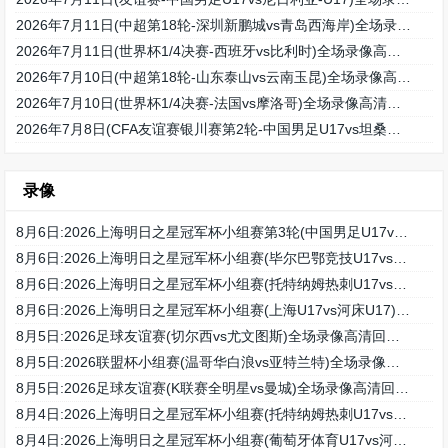
2026年7月11日(中超第18轮-深圳新鹏城vs青岛西海岸)全场录像高清回放免费观看高清回放免费观看
2026年7月11日(世界杯1/4决赛-西班牙vs比利时)全场录像高清回放免费观看高清回放免费观看
2026年7月10日(中超第18轮-山东泰山vs云南玉昆)全场录像高清回放免费观看高清回放免费观看
2026年7月10日(世界杯1/4决赛-法国vs摩洛哥)全场录像高清回放免费观看高清回放免费观看
2026年7月8日(CFA友谊赛银川赛第2轮-中国男足U17vs坦桑尼亚U17)全场录像高清回放免费观看高清回放免费观看
录像
8月6日:2026上海明日之星冠军杯小组赛第3轮(中国男足U17vs拜耳04勒沃库森U17)全场录像高清回放免费观看
8月6日:2026上海明日之星冠军杯小组赛(毕尔巴鄂竞技U17vs阿森纳U17)全场录像高清回放免费观看
8月6日:2026上海明日之星冠军杯小组赛(托特纳姆热刺U17vs葡萄牙体育U17)全场录像高清回放免费观看
8月6日:2026上海明日之星冠军杯小组赛(上海U17vs河床U17)全场录像高清回放免费观看
8月5日:2026足球友谊赛(切尔西vs尤文图斯)全场录像高清回放免费观看
8月5日:2026联盟杯小组赛(温哥华白浪vs亚特兰特)全场录像高清回放免费观看
8月5日:2026足球友谊赛(K联赛全明星vs曼城)全场录像高清回放免费观看
8月4日:2026上海明日之星冠军杯小组赛(托特纳姆热刺U17vs上海U17)全场录像高清回放免费观看
8月4日:2026上海明日之星冠军杯小组赛(葡萄牙体育U17vs河床U17)全场录像高清回放免费观看