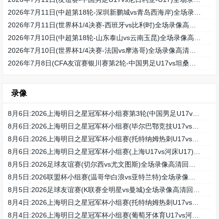
2026年7月11日(中超第18轮-深圳新鹏城vs青岛西海岸)全场录像高清回放免费观看高清回放免费观看
2026年7月11日(世界杯1/4决赛-西班牙vs比利时)全场录像高清回放免费观看高清回放免费观看
2026年7月10日(中超第18轮-山东泰山vs云南玉昆)全场录像高清回放免费观看高清回放免费观看
2026年7月10日(世界杯1/4决赛-法国vs摩洛哥)全场录像高清回放免费观看高清回放免费观看
2026年7月8日(CFA友谊赛银川赛第2轮-中国男足U17vs坦桑尼亚U17)全场录像高清回放免费观看高清回放免费观看
录像
8月6日:2026上海明日之星冠军杯小组赛第3轮(中国男足U17vs拜耳04勒沃库森U17)全场录像高清回放免费观看
8月6日:2026上海明日之星冠军杯小组赛(毕尔巴鄂竞技U17vs阿森纳U17)全场录像高清回放免费观看
8月6日:2026上海明日之星冠军杯小组赛(托特纳姆热刺U17vs葡萄牙体育U17)全场录像高清回放免费观看
8月6日:2026上海明日之星冠军杯小组赛(上海U17vs河床U17)全场录像高清回放免费观看
8月5日:2026足球友谊赛(切尔西vs尤文图斯)全场录像高清回放免费观看
8月5日:2026联盟杯小组赛(温哥华白浪vs亚特兰特)全场录像高清回放免费观看
8月5日:2026足球友谊赛(K联赛全明星vs曼城)全场录像高清回放免费观看
8月4日:2026上海明日之星冠军杯小组赛(托特纳姆热刺U17vs上海U17)全场录像高清回放免费观看
8月4日:2026上海明日之星冠军杯小组赛(葡萄牙体育U17vs河床U17)全场录像高清回放免费观看