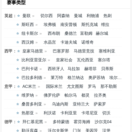
赛事类型
英超：
曼联
切尔西
阿森纳
曼城
利物浦
热刺
斯旺西
埃弗顿
南安普顿
斯托克城
维拉
纽卡斯尔
西布朗
桑德兰
富勒姆
赫尔城
西汉姆
水晶宫
卡迪夫城
诺维奇
西甲：
皇家马德里
巴塞罗那
马德里竞技
塞维利亚
比利亚雷亚尔
皇家社会
瓦伦西亚
塞尔塔
巴列卡诺
西班牙人
马拉加
赫塔菲
贝蒂斯
巴拉多利德
莱万特
格兰纳达
奥萨苏纳
埃尔切
意甲：
AC米兰
国际米兰
尤文图斯
罗马
那不勒斯
维罗纳
佛罗伦萨
帕尔马
都灵
拉齐奥
桑普多利亚
乌迪内斯
亚特兰大
萨索罗
热那亚
利沃诺
卡利亚里
卡塔尼亚
切沃
德甲：
拜仁慕尼黑
多特蒙德
霍芬海姆
沙尔克04
勒沃库森
沃尔夫斯堡
门兴
美因茨
汉堡