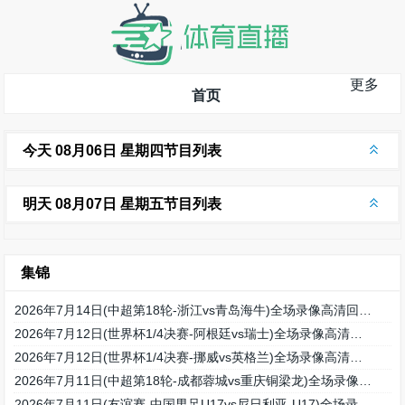
更多
首页
今天 08月06日 星期四节目列表
明天 08月07日 星期五节目列表
集锦
2026年7月14日(中超第18轮-浙江vs青岛海牛)全场录像高清回放免费观看高清回放免费观看
2026年7月12日(世界杯1/4决赛-阿根廷vs瑞士)全场录像高清回放免费观看高清回放免费观看
2026年7月12日(世界杯1/4决赛-挪威vs英格兰)全场录像高清回放免费观看高清回放免费观看
2026年7月11日(中超第18轮-成都蓉城vs重庆铜梁龙)全场录像高清回放免费观看高清回放免费观看
2026年7月11日(友谊赛-中国男足U17vs尼日利亚-U17)全场录像高清回放免费观看高清回放免费观看