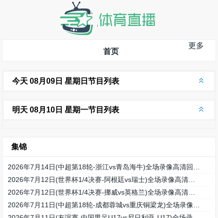
更多
首页
今天 08月09日 星期日节目列表
明天 08月10日 星期一节目列表
集锦
2026年7月14日(中超第18轮-浙江vs青岛海牛)全场录像高清回放免费观看高清回放免费观看
2026年7月12日(世界杯1/4决赛-阿根廷vs瑞士)全场录像高清回放免费观看高清回放免费观看
2026年7月12日(世界杯1/4决赛-挪威vs英格兰)全场录像高清回放免费观看高清回放免费观看
2026年7月11日(中超第18轮-成都蓉城vs重庆铜梁龙)全场录像高清回放免费观看高清回放免费观看
2026年7月11日(友谊赛-中国男足U17vs尼日利亚-U17)全场录像高清回放免费观看高清回放免费观看