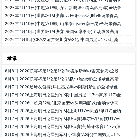
2026年7月11日(中超第18轮-深圳新鹏城vs青岛西海岸)全场录像高清回放免费观看高清回放免费观看
2026年7月11日(世界杯1/4决赛-西班牙vs比利时)全场录像高清回放免费观看高清回放免费观看
2026年7月10日(中超第18轮-山东泰山vs云南玉昆)全场录像高清回放免费观看高清回放免费观看
2026年7月10日(世界杯1/4决赛-法国vs摩洛哥)全场录像高清回放免费观看高清回放免费观看
2026年7月8日(CFA友谊赛银川赛第2轮-中国男足U17vs坦桑尼亚U17)全场录像高清回放免费观看高清回放免费观看
录像
8月8日:2026联赛杯第1轮第1轮(米德尔斯堡vs雷克瑟姆)全场录像高清回放免费观看
8月8日:2026联赛杯第1轮第1轮(狼队vs维尔港)全场录像高清回放免费观看
8月7日:2026足球友谊赛(拜仁慕尼黑vs阿斯顿维拉)全场录像高清回放免费观看
8月7日:2026上海明日之星冠军杯(中国男足U17vs河床U17)全场录像高清回放免费观看
8月7日:2026中超第22轮(北京国安vs深圳新鹏城)全场录像高清回放免费观看
8月7日:2026上海明日之星冠军杯(上海U17vs阿森纳U17)全场录像高清回放免费观看
8月7日:2026上海明日之星冠军杯排位赛(毕尔巴鄂竞技U17vs热刺U17)全场录像高清回放免费观看
8月7日:2026上海明日之星冠军杯排位赛(葡萄牙体育U17vs拜耳04勒沃库森U17)全场录像高清回放免费观看
8月6日:2026上海明日之星冠军杯小组赛第3轮(中国男足U17vs拜耳04勒沃库森U17)全场录像高清回放免费观看