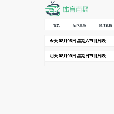
首页
足球直播
篮球直播
今天 08月08日 星期六节目列表
明天 08月09日 星期日节目列表