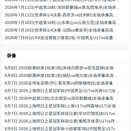
2026年7月11日(中超第18轮-深圳新鹏城vs青岛西海岸)全场录像高清回放免费观看高清回放免费观看
2026年7月11日(世界杯1/4决赛-西班牙vs比利时)全场录像高清回放免费观看高清回放免费观看
2026年7月10日(中超第18轮-山东泰山vs云南玉昆)全场录像高清回放免费观看高清回放免费观看
2026年7月10日(世界杯1/4决赛-法国vs摩洛哥)全场录像高清回放免费观看高清回放免费观看
2026年7月8日(CFA友谊赛银川赛第2轮-中国男足U17vs坦桑尼亚U17)全场录像高清回放免费观看高清回放免费观看
录像
8月8日:2026联赛杯第1轮第1轮(米德尔斯堡vs雷克瑟姆)全场录像高清回放免费观看
8月8日:2026联赛杯第1轮第1轮(狼队vs维尔港)全场录像高清回放免费观看
8月7日:2026足球友谊赛(拜仁慕尼黑vs阿斯顿维拉)全场录像高清回放免费观看
8月7日:2026上海明日之星冠军杯(中国男足U17vs河床U17)全场录像高清回放免费观看
8月7日:2026中超第22轮(北京国安vs深圳新鹏城)全场录像高清回放免费观看
8月7日:2026上海明日之星冠军杯(上海U17vs阿森纳U17)全场录像高清回放免费观看
8月7日:2026上海明日之星冠军杯排位赛(毕尔巴鄂竞技U17vs热刺U17)全场录像高清回放免费观看
8月7日:2026上海明日之星冠军杯排位赛(葡萄牙体育U17vs拜耳04勒沃库森U17)全场录像高清回放免费观看
8月6日:2026上海明日之星冠军杯小组赛第3轮(中国男足U17vs拜耳04勒沃库森U17)全场录像高清回放免费观看