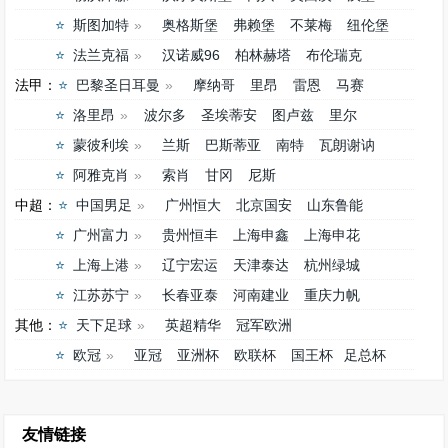
斯图加特
奥格斯堡
弗赖堡
不莱梅
纽伦堡
法兰克福
汉诺威96
柏林赫塔
布伦瑞克
法甲：
巴黎圣日耳曼
摩纳哥
里昂
雷恩
马赛
洛里昂
波尔多
圣埃蒂安
图卢兹
里尔
蒙彼利埃
兰斯
巴斯蒂亚
南特
瓦朗谢讷
阿雅克肖
索肖
甘冈
尼斯
中超：
中国男足
广州恒大
北京国安
山东鲁能
广州富力
贵州恒丰
上海申鑫
上海申花
上海上港
辽宁宏运
天津泰达
杭州绿城
江苏苏宁
长春亚泰
河南建业
重庆力帆
其他：
天下足球
英超精华
冠军欧洲
欧冠
亚冠
亚洲杯
欧联杯
国王杯
足总杯
友情链接