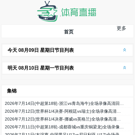
更多
首页
今天 08月09日 星期日节目列表
明天 08月10日 星期一节目列表
集锦
2026年7月14日(中超第18轮-浙江vs青岛海牛)全场录像高清回放免费观看高清回放免费观看
2026年7月12日(世界杯1/4决赛-阿根廷vs瑞士)全场录像高清回放免费观看高清回放免费观看
2026年7月12日(世界杯1/4决赛-挪威vs英格兰)全场录像高清回放免费观看高清回放免费观看
2026年7月11日(中超第18轮-成都蓉城vs重庆铜梁龙)全场录像高清回放免费观看高清回放免费观看
2026年7月11日(友谊赛-中国男足U17vs尼日利亚-U17)全场录像高清回放免费观看高清回放免费观看