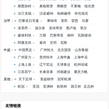
斯图加特
奥格斯堡
弗赖堡
不莱梅
纽伦堡
法兰克福
汉诺威96
柏林赫塔
布伦瑞克
法甲：
巴黎圣日耳曼
摩纳哥
里昂
雷恩
马赛
洛里昂
波尔多
圣埃蒂安
图卢兹
里尔
蒙彼利埃
兰斯
巴斯蒂亚
南特
瓦朗谢讷
阿雅克肖
索肖
甘冈
尼斯
中超：
中国男足
广州恒大
北京国安
山东鲁能
广州富力
贵州恒丰
上海申鑫
上海申花
上海上港
辽宁宏运
天津泰达
杭州绿城
江苏苏宁
长春亚泰
河南建业
重庆力帆
其他：
天下足球
英超精华
冠军欧洲
欧冠
亚冠
亚洲杯
欧联杯
国王杯
足总杯
友情链接