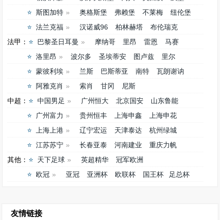
斯图加特
奥格斯堡
弗赖堡
不莱梅
纽伦堡
法兰克福
汉诺威96
柏林赫塔
布伦瑞克
法甲：
巴黎圣日耳曼
摩纳哥
里昂
雷恩
马赛
洛里昂
波尔多
圣埃蒂安
图卢兹
里尔
蒙彼利埃
兰斯
巴斯蒂亚
南特
瓦朗谢讷
阿雅克肖
索肖
甘冈
尼斯
中超：
中国男足
广州恒大
北京国安
山东鲁能
广州富力
贵州恒丰
上海申鑫
上海申花
上海上港
辽宁宏运
天津泰达
杭州绿城
江苏苏宁
长春亚泰
河南建业
重庆力帆
其他：
天下足球
英超精华
冠军欧洲
欧冠
亚冠
亚洲杯
欧联杯
国王杯
足总杯
友情链接