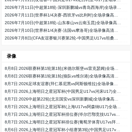
2026年7月11日(中超第18轮-深圳新鹏城vs青岛西海岸)全场录像高清回放免费观看高清回放免费观看
2026年7月11日(世界杯1/4决赛-西班牙vs比利时)全场录像高清回放免费观看高清回放免费观看
2026年7月10日(中超第18轮-山东泰山vs云南玉昆)全场录像高清回放免费观看高清回放免费观看
2026年7月10日(世界杯1/4决赛-法国vs摩洛哥)全场录像高清回放免费观看高清回放免费观看
2026年7月8日(CFA友谊赛银川赛第2轮-中国男足U17vs坦桑尼亚U17)全场录像高清回放免费观看高清回放免费观看
录像
8月8日:2026联赛杯第1轮第1轮(米德尔斯堡vs雷克瑟姆)全场录像高清回放免费观看
8月8日:2026联赛杯第1轮第1轮(狼队vs维尔港)全场录像高清回放免费观看
8月7日:2026足球友谊赛(拜仁慕尼黑vs阿斯顿维拉)全场录像高清回放免费观看
8月7日:2026上海明日之星冠军杯(中国男足U17vs河床U17)全场录像高清回放免费观看
8月7日:2026中超第22轮(北京国安vs深圳新鹏城)全场录像高清回放免费观看
8月7日:2026上海明日之星冠军杯(上海U17vs阿森纳U17)全场录像高清回放免费观看
8月7日:2026上海明日之星冠军杯排位赛(毕尔巴鄂竞技U17vs热刺U17)全场录像高清回放免费观看
8月7日:2026上海明日之星冠军杯排位赛(葡萄牙体育U17vs拜耳04勒沃库森U17)全场录像高清回放免费观看
8月6日:2026上海明日之星冠军杯小组赛第3轮(中国男足U17vs拜耳04勒沃库森U17)全场录像高清回放免费观看