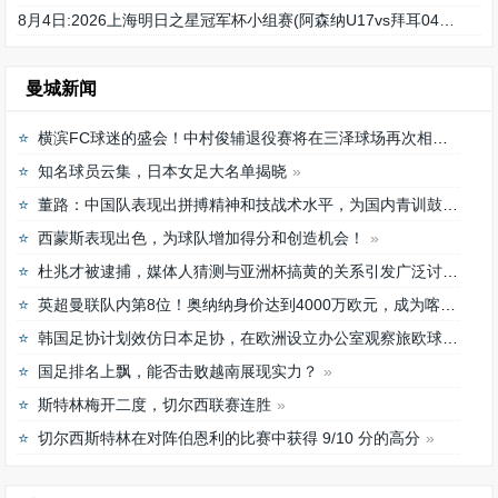
8月4日:2026上海明日之星冠军杯小组赛(阿森纳U17vs拜耳04勒沃库森U17)全场录像高清回放免费观看
曼城新闻
横滨FC球迷的盛会！中村俊辅退役赛将在三泽球场再次相聚
知名球员云集，日本女足大名单揭晓
董路：中国队表现出拼搏精神和技战术水平，为国内青训鼓舞
西蒙斯表现出色，为球队增加得分和创造机会！
杜兆才被逮捕，媒体人猜测与亚洲杯搞黄的关系引发广泛讨论
英超曼联队内第8位！奥纳纳身价达到4000万欧元，成为喀麦隆最贵门将
韩国足协计划效仿日本足协，在欧洲设立办公室观察旅欧球员的身体情况
国足排名上飘，能否击败越南展现实力？
斯特林梅开二度，切尔西联赛连胜
切尔西斯特林在对阵伯恩利的比赛中获得 9/10 分的高分