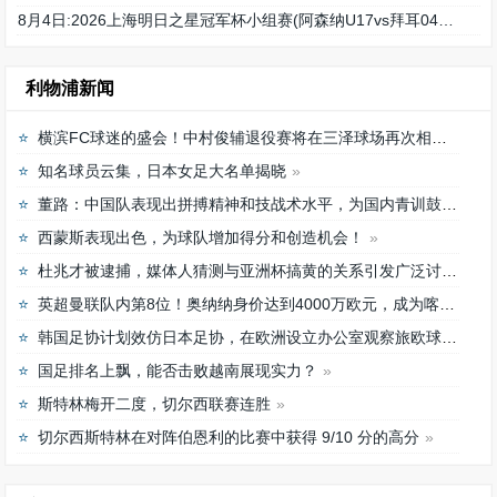
8月4日:2026上海明日之星冠军杯小组赛(阿森纳U17vs拜耳04勒沃库森U17)全场录像高清回放免费观看
利物浦新闻
横滨FC球迷的盛会！中村俊辅退役赛将在三泽球场再次相聚
知名球员云集，日本女足大名单揭晓
董路：中国队表现出拼搏精神和技战术水平，为国内青训鼓舞
西蒙斯表现出色，为球队增加得分和创造机会！
杜兆才被逮捕，媒体人猜测与亚洲杯搞黄的关系引发广泛讨论
英超曼联队内第8位！奥纳纳身价达到4000万欧元，成为喀麦隆最贵门将
韩国足协计划效仿日本足协，在欧洲设立办公室观察旅欧球员的身体情况
国足排名上飘，能否击败越南展现实力？
斯特林梅开二度，切尔西联赛连胜
切尔西斯特林在对阵伯恩利的比赛中获得 9/10 分的高分