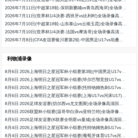
2026年7月11日(中超第18轮-深圳新鹏城vs青岛西海岸)全场录像高清回放免费观看高清回放免费观看
2026年7月11日(世界杯1/4决赛-西班牙vs比利时)全场录像高清回放免费观看高清回放免费观看
2026年7月10日(中超第18轮-山东泰山vs云南玉昆)全场录像高清回放免费观看高清回放免费观看
2026年7月10日(世界杯1/4决赛-法国vs摩洛哥)全场录像高清回放免费观看高清回放免费观看
2026年7月8日(CFA友谊赛银川赛第2轮-中国男足U17vs坦桑尼亚U17)全场录像高清回放免费观看高清回放免费观看
利物浦录像
8月6日:2026上海明日之星冠军杯小组赛第3轮(中国男足U17vs拜耳04勒沃库森U17)全场录像高清回放免费观看
8月6日:2026上海明日之星冠军杯小组赛(毕尔巴鄂竞技U17vs阿森纳U17)全场录像高清回放免费观看
8月6日:2026上海明日之星冠军杯小组赛(托特纳姆热刺U17vs葡萄牙体育U17)全场录像高清回放免费观看
8月6日:2026上海明日之星冠军杯小组赛(上海U17vs河床U17)全场录像高清回放免费观看
8月5日:2026足球友谊赛(切尔西vs尤文图斯)全场录像高清回放免费观看
8月5日:2026联盟杯小组赛(温哥华白浪vs亚特兰特)全场录像高清回放免费观看
8月5日:2026足球友谊赛(K联赛全明星vs曼城)全场录像高清回放免费观看
8月4日:2026上海明日之星冠军杯小组赛(托特纳姆热刺U17vs上海U17)全场录像高清回放免费观看
8月4日:2026上海明日之星冠军杯小组赛(葡萄牙体育U17vs河床U17)全场录像高清回放免费观看