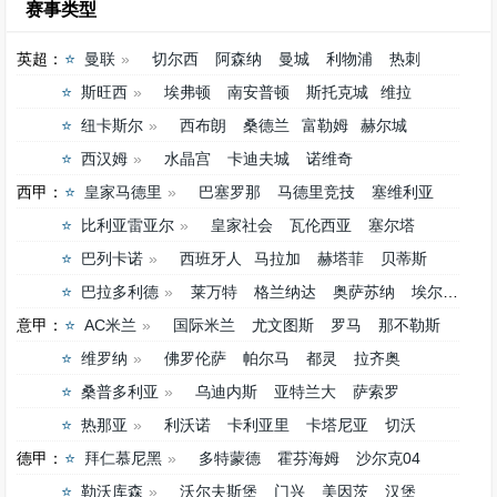
赛事类型
英超：
曼联
切尔西
阿森纳
曼城
利物浦
热刺
斯旺西
埃弗顿
南安普顿
斯托克城
维拉
纽卡斯尔
西布朗
桑德兰
富勒姆
赫尔城
西汉姆
水晶宫
卡迪夫城
诺维奇
西甲：
皇家马德里
巴塞罗那
马德里竞技
塞维利亚
比利亚雷亚尔
皇家社会
瓦伦西亚
塞尔塔
巴列卡诺
西班牙人
马拉加
赫塔菲
贝蒂斯
巴拉多利德
莱万特
格兰纳达
奥萨苏纳
埃尔切
意甲：
AC米兰
国际米兰
尤文图斯
罗马
那不勒斯
维罗纳
佛罗伦萨
帕尔马
都灵
拉齐奥
桑普多利亚
乌迪内斯
亚特兰大
萨索罗
热那亚
利沃诺
卡利亚里
卡塔尼亚
切沃
德甲：
拜仁慕尼黑
多特蒙德
霍芬海姆
沙尔克04
勒沃库森
沃尔夫斯堡
门兴
美因茨
汉堡