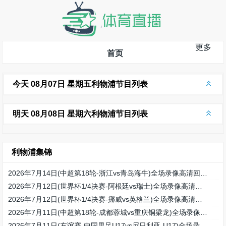
更多
首页
今天 08月07日 星期五利物浦节目列表
明天 08月08日 星期六利物浦节目列表
利物浦集锦
2026年7月14日(中超第18轮-浙江vs青岛海牛)全场录像高清回放免费观看高清回放免费观看
2026年7月12日(世界杯1/4决赛-阿根廷vs瑞士)全场录像高清回放免费观看高清回放免费观看
2026年7月12日(世界杯1/4决赛-挪威vs英格兰)全场录像高清回放免费观看高清回放免费观看
2026年7月11日(中超第18轮-成都蓉城vs重庆铜梁龙)全场录像高清回放免费观看高清回放免费观看
2026年7月11日(友谊赛-中国男足U17vs尼日利亚-U17)全场录像高清回放免费观看高清回放免费观看