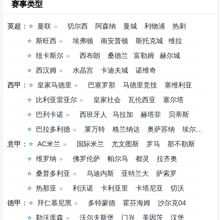
赛事类型
英超：
曼联
切尔西
阿森纳
曼城
利物浦
热刺
斯旺西
埃弗顿
南安普顿
斯托克城
维拉
纽卡斯尔
西布朗
桑德兰
富勒姆
赫尔城
西汉姆
水晶宫
卡迪夫城
诺维奇
西甲：
皇家马德里
巴塞罗那
马德里竞技
塞维利亚
比利亚雷亚尔
皇家社会
瓦伦西亚
塞尔塔
巴列卡诺
西班牙人
马拉加
赫塔菲
贝蒂斯
巴拉多利德
莱万特
格兰纳达
奥萨苏纳
埃尔切
意甲：
AC米兰
国际米兰
尤文图斯
罗马
那不勒斯
维罗纳
佛罗伦萨
帕尔马
都灵
拉齐奥
桑普多利亚
乌迪内斯
亚特兰大
萨索罗
热那亚
利沃诺
卡利亚里
卡塔尼亚
切沃
德甲：
拜仁慕尼黑
多特蒙德
霍芬海姆
沙尔克04
勒沃库森
沃尔夫斯堡
门兴
美因茨
汉堡