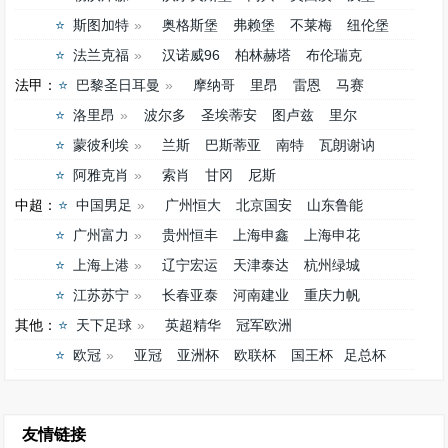
斯图加特
奥格斯堡
弗赖堡
不莱梅
纽伦堡
法兰克福
汉诺威96
柏林赫塔
布伦瑞克
法甲：
巴黎圣日耳曼
摩纳哥
里昂
雷恩
马赛
洛里昂
波尔多
圣埃蒂安
图卢兹
里尔
蒙彼利埃
兰斯
巴斯蒂亚
南特
瓦朗谢讷
阿雅克肖
索肖
甘冈
尼斯
中超：
中国男足
广州恒大
北京国安
山东鲁能
广州富力
贵州恒丰
上海申鑫
上海申花
上海上港
辽宁宏运
天津泰达
杭州绿城
江苏苏宁
长春亚泰
河南建业
重庆力帆
其他：
天下足球
英超精华
冠军欧洲
欧冠
亚冠
亚洲杯
欧联杯
国王杯
足总杯
友情链接