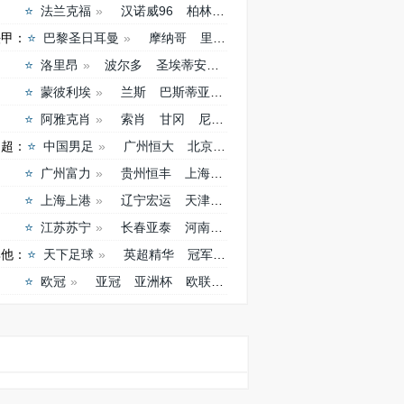
法兰克福
汉诺威96
柏林赫塔
布伦瑞克
法甲：
巴黎圣日耳曼
摩纳哥
里昂
雷恩
马赛
洛里昂
波尔多
圣埃蒂安
图卢兹
里尔
蒙彼利埃
兰斯
巴斯蒂亚
南特
瓦朗谢讷
阿雅克肖
索肖
甘冈
尼斯
中超：
中国男足
广州恒大
北京国安
山东鲁能
广州富力
贵州恒丰
上海申鑫
上海申花
上海上港
辽宁宏运
天津泰达
杭州绿城
江苏苏宁
长春亚泰
河南建业
重庆力帆
其他：
天下足球
英超精华
冠军欧洲
欧冠
亚冠
亚洲杯
欧联杯
国王杯
足总杯