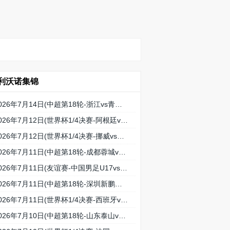
利沃诺集锦
2026年7月14日(中超第18轮-浙江vs青岛海牛)全场录像高清回放免费观看高清回放免费观看
2026年7月12日(世界杯1/4决赛-阿根廷vs瑞士)全场录像高清回放免费观看高清回放免费观看
2026年7月12日(世界杯1/4决赛-挪威vs英格兰)全场录像高清回放免费观看高清回放免费观看
2026年7月11日(中超第18轮-成都蓉城vs重庆铜梁龙)全场录像高清回放免费观看高清回放免费观看
2026年7月11日(友谊赛-中国男足U17vs尼日利亚-U17)全场录像高清回放免费观看高清回放免费观看
2026年7月11日(中超第18轮-深圳新鹏城vs青岛西海岸)全场录像高清回放免费观看高清回放免费观看
2026年7月11日(世界杯1/4决赛-西班牙vs比利时)全场录像高清回放免费观看高清回放免费观看
2026年7月10日(中超第18轮-山东泰山vs云南玉昆)全场录像高清回放免费观看高清回放免费观看