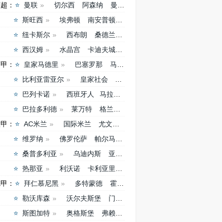
英超：
曼联
切尔西
阿森纳
曼城
利物浦
热刺
斯旺西
埃弗顿
南安普顿
斯托克城
维拉
纽卡斯尔
西布朗
桑德兰
富勒姆
赫尔城
西汉姆
水晶宫
卡迪夫城
诺维奇
西甲：
皇家马德里
巴塞罗那
马德里竞技
塞维利亚
比利亚雷亚尔
皇家社会
瓦伦西亚
塞尔塔
巴列卡诺
西班牙人
马拉加
赫塔菲
贝蒂斯
巴拉多利德
莱万特
格兰纳达
奥萨苏纳
埃尔切
意甲：
AC米兰
国际米兰
尤文图斯
罗马
那不勒斯
维罗纳
佛罗伦萨
帕尔马
都灵
拉齐奥
桑普多利亚
乌迪内斯
亚特兰大
萨索罗
热那亚
利沃诺
卡利亚里
卡塔尼亚
切沃
德甲：
拜仁慕尼黑
多特蒙德
霍芬海姆
沙尔克04
勒沃库森
沃尔夫斯堡
门兴
美因茨
汉堡
斯图加特
奥格斯堡
弗赖堡
不莱梅
纽伦堡