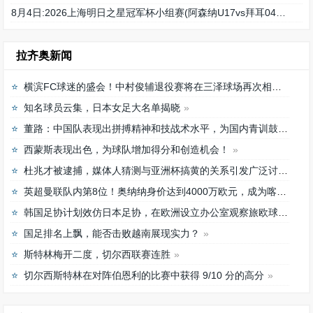
8月4日:2026上海明日之星冠军杯小组赛(阿森纳U17vs拜耳04勒沃库森U17)全场录像高清回放免费观看
拉齐奥新闻
横滨FC球迷的盛会！中村俊辅退役赛将在三泽球场再次相聚
知名球员云集，日本女足大名单揭晓
董路：中国队表现出拼搏精神和技战术水平，为国内青训鼓舞
西蒙斯表现出色，为球队增加得分和创造机会！
杜兆才被逮捕，媒体人猜测与亚洲杯搞黄的关系引发广泛讨论
英超曼联队内第8位！奥纳纳身价达到4000万欧元，成为喀麦隆最贵门将
韩国足协计划效仿日本足协，在欧洲设立办公室观察旅欧球员的身体情况
国足排名上飘，能否击败越南展现实力？
斯特林梅开二度，切尔西联赛连胜
切尔西斯特林在对阵伯恩利的比赛中获得 9/10 分的高分