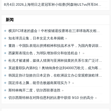
8月4日:2026上海明日之星冠军杯小组赛(阿森纳U17vs拜耳04勒沃库森U17)全场录像高清回放免费观看
新闻
横滨FC球迷的盛会！中村俊辅退役赛将在三泽球场再次相聚
知名球员云集，日本女足大名单揭晓
董路：中国队表现出拼搏精神和技战术水平，为国内青训鼓舞
西蒙斯表现出色，为球队增加得分和创造机会！
杜兆才被逮捕，媒体人猜测与亚洲杯搞黄的关系引发广泛讨论
英超曼联队内第8位！奥纳纳身价达到4000万欧元，成为喀麦隆最贵门将
韩国足协计划效仿日本足协，在欧洲设立办公室观察旅欧球员的身体情况
国足排名上飘，能否击败越南展现实力？
斯特林梅开二度，切尔西联赛连胜
切尔西斯特林在对阵伯恩利的比赛中获得 9/10 分的高分