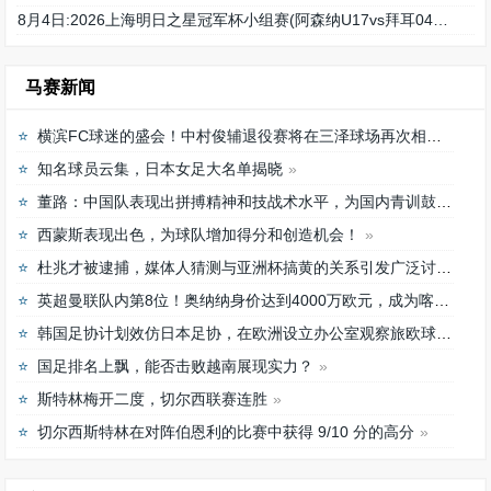
8月4日:2026上海明日之星冠军杯小组赛(阿森纳U17vs拜耳04勒沃库森U17)全场录像高清回放免费观看
马赛新闻
横滨FC球迷的盛会！中村俊辅退役赛将在三泽球场再次相聚
知名球员云集，日本女足大名单揭晓
董路：中国队表现出拼搏精神和技战术水平，为国内青训鼓舞
西蒙斯表现出色，为球队增加得分和创造机会！
杜兆才被逮捕，媒体人猜测与亚洲杯搞黄的关系引发广泛讨论
英超曼联队内第8位！奥纳纳身价达到4000万欧元，成为喀麦隆最贵门将
韩国足协计划效仿日本足协，在欧洲设立办公室观察旅欧球员的身体情况
国足排名上飘，能否击败越南展现实力？
斯特林梅开二度，切尔西联赛连胜
切尔西斯特林在对阵伯恩利的比赛中获得 9/10 分的高分