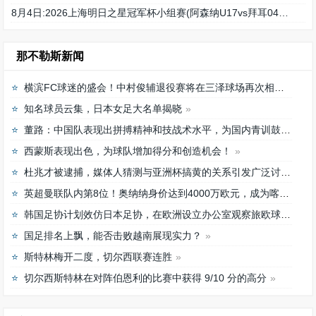
8月4日:2026上海明日之星冠军杯小组赛(阿森纳U17vs拜耳04勒沃库森U17)全场录像高清回放免费观看
那不勒斯新闻
横滨FC球迷的盛会！中村俊辅退役赛将在三泽球场再次相聚
知名球员云集，日本女足大名单揭晓
董路：中国队表现出拼搏精神和技战术水平，为国内青训鼓舞
西蒙斯表现出色，为球队增加得分和创造机会！
杜兆才被逮捕，媒体人猜测与亚洲杯搞黄的关系引发广泛讨论
英超曼联队内第8位！奥纳纳身价达到4000万欧元，成为喀麦隆最贵门将
韩国足协计划效仿日本足协，在欧洲设立办公室观察旅欧球员的身体情况
国足排名上飘，能否击败越南展现实力？
斯特林梅开二度，切尔西联赛连胜
切尔西斯特林在对阵伯恩利的比赛中获得 9/10 分的高分