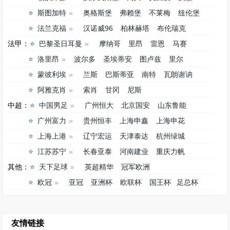
斯图加特
奥格斯堡
弗赖堡
不莱梅
纽伦堡
法兰克福
汉诺威96
柏林赫塔
布伦瑞克
法甲：
巴黎圣日耳曼
摩纳哥
里昂
雷恩
马赛
洛里昂
波尔多
圣埃蒂安
图卢兹
里尔
蒙彼利埃
兰斯
巴斯蒂亚
南特
瓦朗谢讷
阿雅克肖
索肖
甘冈
尼斯
中超：
中国男足
广州恒大
北京国安
山东鲁能
广州富力
贵州恒丰
上海申鑫
上海申花
上海上港
辽宁宏运
天津泰达
杭州绿城
江苏苏宁
长春亚泰
河南建业
重庆力帆
其他：
天下足球
英超精华
冠军欧洲
欧冠
亚冠
亚洲杯
欧联杯
国王杯
足总杯
友情链接