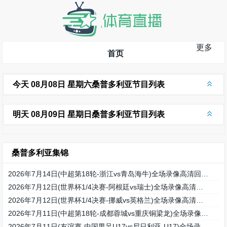
更多
首页
今天 08月08日 星期六桑普多利亚节目列表
明天 08月09日 星期日桑普多利亚节目列表
桑普多利亚集锦
2026年7月14日(中超第18轮-浙江vs青岛海牛)全场录像高清回放免费观看高清回放免费观看
2026年7月12日(世界杯1/4决赛-阿根廷vs瑞士)全场录像高清回放免费观看高清回放免费观看
2026年7月12日(世界杯1/4决赛-挪威vs英格兰)全场录像高清回放免费观看高清回放免费观看
2026年7月11日(中超第18轮-成都蓉城vs重庆铜梁龙)全场录像高清回放免费观看高清回放免费观看
2026年7月11日(友谊赛-中国男足U17vs尼日利亚-U17)全场录像高清回放免费观看高清回放免费观看