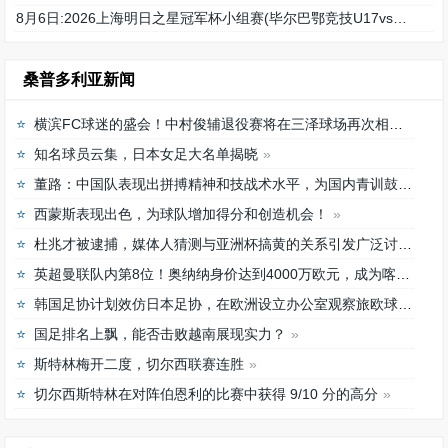
8月6日:2026上海明日之星冠军杯小组赛(毕尔巴鄂竞技U17vs阿森纳U17)全场录像高清回放免费观看
桑普多利亚新闻
横滨FC球迷的盛会！中村俊辅退役赛将在三泽球场再次相聚
知名球员云集，日本女足大名单揭晓
董路：中国队表现出拼搏精神和技战术水平，为国内青训鼓舞
西蒙斯表现出色，为球队增加得分和创造机会！
杜兆才被逮捕，媒体人猜测与亚洲杯搞黄的关系引发广泛讨论
英超曼联队内第8位！奥纳纳身价达到4000万欧元，成为喀麦隆最贵门将
韩国足协计划效仿日本足协，在欧洲设立办公室观察旅欧球员的身体情况
国足排名上飘，能否击败越南展现实力？
斯特林梅开二度，切尔西联赛连胜
切尔西斯特林在对阵伯恩利的比赛中获得 9/10 分的高分