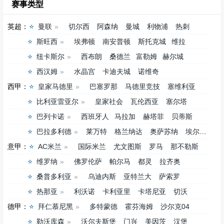
赛事类型
英超：
曼联
切尔西
阿森纳
曼城
利物浦
热刺
斯旺西
埃弗顿
南安普顿
斯托克城
维拉
纽卡斯尔
西布朗
桑德兰
富勒姆
赫尔城
西汉姆
水晶宫
卡迪夫城
诺维奇
西甲：
皇家马德里
巴塞罗那
马德里竞技
塞维利亚
比利亚雷亚尔
皇家社会
瓦伦西亚
塞尔塔
巴列卡诺
西班牙人
马拉加
赫塔菲
贝蒂斯
巴拉多利德
莱万特
格兰纳达
奥萨苏纳
埃尔切
意甲：
AC米兰
国际米兰
尤文图斯
罗马
那不勒斯
维罗纳
佛罗伦萨
帕尔马
都灵
拉齐奥
桑普多利亚
乌迪内斯
亚特兰大
萨索罗
热那亚
利沃诺
卡利亚里
卡塔尼亚
切沃
德甲：
拜仁慕尼黑
多特蒙德
霍芬海姆
沙尔克04
勒沃库森
沃尔夫斯堡
门兴
美因茨
汉堡