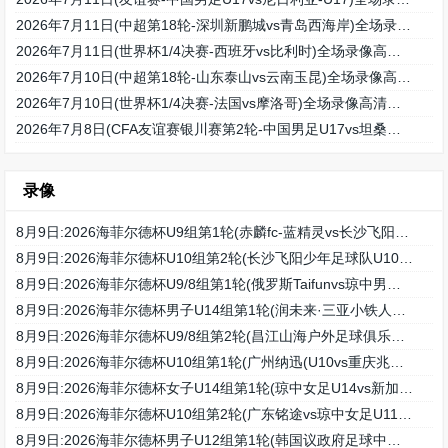
2026年7月11日(中超第18轮-深圳新鹏城vs青岛西海岸)全场录像高清回放免费观看高清回放免费观看
2026年7月11日(世界杯1/4决赛-西班牙vs比利时)全场录像高清回放免费观看高清回放免费观看
2026年7月10日(中超第18轮-山东泰山vs云南玉昆)全场录像高清回放免费观看高清回放免费观看
2026年7月10日(世界杯1/4决赛-法国vs摩洛哥)全场录像高清回放免费观看高清回放免费观看
2026年7月8日(CFA友谊赛银川赛第2轮-中国男足U17vs坦桑尼亚U17)全场录像高清回放免费观看高清回放免费观看
录像
8月9日:2026海菲尔德杯U9组第1轮(赤麟fc-蓝精灵vs长沙飞阳少年足球队U9)全场录像高清回放免费观看
8月9日:2026海菲尔德杯U10组第2轮(长沙飞阳少年足球队U10vs恒大2017红队)全场录像高清回放免费观看
8月9日:2026海菲尔德杯U9/8组第1轮(俄罗斯Taifunvs琼中男足混合U8)全场录像高清回放免费观看
8月9日:2026海菲尔德杯男子U14组第1轮(润未来·三亚小铁人U14vs泰国(Thailand(PT(Prachuap(FC(Academy(男足U14)全场录像高清回放免费观看
8月9日:2026海菲尔德杯U9/8组第2轮(昌江山海户外足球俱乐部vs海南御凯足球俱乐部(U8(队)全场录像高清回放免费观看
8月9日:2026海菲尔德杯U10组第1轮(广州纳迅(U10vs重庆兆来青训)全场录像高清回放免费观看
8月9日:2026海菲尔德杯女子U14组第1轮(琼中女足U14vs新加坡(Singapore(女足U14)全场录像高清回放免费观看
8月9日:2026海菲尔德杯U10组第2轮(广东铭途vs琼中女足U11)全场录像高清回放免费观看
8月9日:2026海菲尔德杯男子U12组第1轮(韩国议政府足球中心U12vs琼中男足U12)全场录像高清回放免费观看