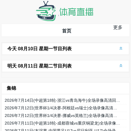
更多
首页
今天 08月10日 星期一节目列表
明天 08月11日 星期二节目列表
集锦
2026年7月14日(中超第18轮-浙江vs青岛海牛)全场录像高清回放免费观看高清回放免费观看
2026年7月12日(世界杯1/4决赛-阿根廷vs瑞士)全场录像高清回放免费观看高清回放免费观看
2026年7月12日(世界杯1/4决赛-挪威vs英格兰)全场录像高清回放免费观看高清回放免费观看
2026年7月11日(中超第18轮-成都蓉城vs重庆铜梁龙)全场录像高清回放免费观看高清回放免费观看
2026年7月11日(友谊赛-中国男足U17vs尼日利亚-U17)全场录像高清回放免费观看高清回放免费观看