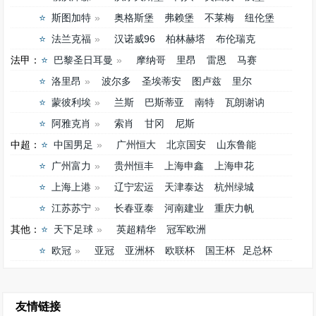
斯图加特
奥格斯堡
弗赖堡
不莱梅
纽伦堡
法兰克福
汉诺威96
柏林赫塔
布伦瑞克
法甲：
巴黎圣日耳曼
摩纳哥
里昂
雷恩
马赛
洛里昂
波尔多
圣埃蒂安
图卢兹
里尔
蒙彼利埃
兰斯
巴斯蒂亚
南特
瓦朗谢讷
阿雅克肖
索肖
甘冈
尼斯
中超：
中国男足
广州恒大
北京国安
山东鲁能
广州富力
贵州恒丰
上海申鑫
上海申花
上海上港
辽宁宏运
天津泰达
杭州绿城
江苏苏宁
长春亚泰
河南建业
重庆力帆
其他：
天下足球
英超精华
冠军欧洲
欧冠
亚冠
亚洲杯
欧联杯
国王杯
足总杯
友情链接