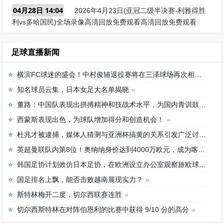
04月28日 14:04
2026年4月23日(亚冠二级半决赛-利雅得胜
利vs多哈国民)全场录像高清回放免费观看高清回放免费观看
足球直播新闻
横滨FC球迷的盛会！中村俊辅退役赛将在三泽球场再次相聚
知名球员云集，日本女足大名单揭晓
董路：中国队表现出拼搏精神和技战术水平，为国内青训鼓舞
西蒙斯表现出色，为球队增加得分和创造机会！
杜兆才被逮捕，媒体人猜测与亚洲杯搞黄的关系引发广泛讨论
英超曼联队内第8位！奥纳纳身价达到4000万欧元，成为喀麦隆最贵门将
韩国足协计划效仿日本足协，在欧洲设立办公室观察旅欧球员的身体情况
国足排名上飘，能否击败越南展现实力？
斯特林梅开二度，切尔西联赛连胜
切尔西斯特林在对阵伯恩利的比赛中获得 9/10 分的高分