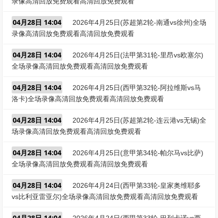
录像高清回放免费观看高清回放免费观看
04月28日 14:04
2026年4月25日(苏超第2轮-南通vs徐州)全场
录像高清回放免费观看高清回放免费观看
04月28日 14:04
2026年4月25日(法甲第31轮-里昂vs欧塞尔)
全场录像高清回放免费观看高清回放免费观看
04月28日 14:04
2026年4月25日(西甲第32轮-阿拉维斯vs马
洛卡)全场录像高清回放免费观看高清回放免费观看
04月28日 14:04
2026年4月25日(苏超第2轮-连云港vs无锡)全
场录像高清回放免费观看高清回放免费观看
04月28日 14:04
2026年4月25日(意甲第34轮-帕尔马vs比萨)
全场录像高清回放免费观看高清回放免费观看
04月28日 14:04
2026年4月24日(西甲第33轮-皇家奥维耶多
vs比利亚雷亚尔)全场录像高清回放免费观看高清回放免费观看
04月28日 14:04
2026年4月24日(西甲第33轮-巴列卡诺vs西