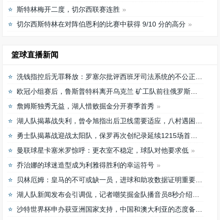
斯特林梅开二度，切尔西联赛连胜
切尔西斯特林在对阵伯恩利的比赛中获得 9/10 分的高分
篮球直播新闻
洗钱指控后无罪释放：罗塞尔批评西班牙司法系统的不公正待遇
欧冠小组赛后，鲁斯普特科离开乌克兰 矿工队前往俄罗斯，未来发展如何？
詹姆斯独秀无益，湖人惜败掘金分开赛季首秀
湖人队揭幕战失利，曾令旭指出后卫线需要适应，八村遇困难
勇士队揭幕战迎战太阳队，保罗再次创纪录延续1215场首发之路
曼联球星卡塞米罗惊呼：更衣室不稳定，球队对他要求低
乔治娜的球迷造型成为利雅得胜利的幸运符号
贝林厄姆：皇马的不可或缺一员，进球和助攻数据证明重要性
湖人队新闻发布会引调侃，记者嘲笑掘金队播音员8秒介绍首发阵容速度
沙特世界杯申办获亚洲国家支持，中国和澳大利亚的态度备受关注