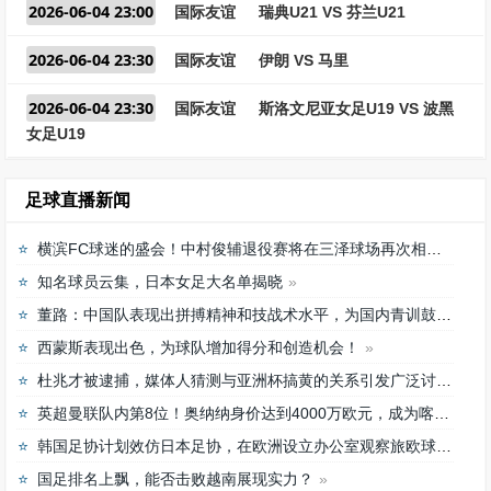
2026-06-04 23:00
国际友谊
瑞典U21 VS 芬兰U21
2026-06-04 23:30
国际友谊
伊朗 VS 马里
2026-06-04 23:30
国际友谊
斯洛文尼亚女足U19 VS 波黑
女足U19
足球直播新闻
横滨FC球迷的盛会！中村俊辅退役赛将在三泽球场再次相聚
知名球员云集，日本女足大名单揭晓
董路：中国队表现出拼搏精神和技战术水平，为国内青训鼓舞
西蒙斯表现出色，为球队增加得分和创造机会！
杜兆才被逮捕，媒体人猜测与亚洲杯搞黄的关系引发广泛讨论
英超曼联队内第8位！奥纳纳身价达到4000万欧元，成为喀麦隆最贵门将
韩国足协计划效仿日本足协，在欧洲设立办公室观察旅欧球员的身体情况
国足排名上飘，能否击败越南展现实力？