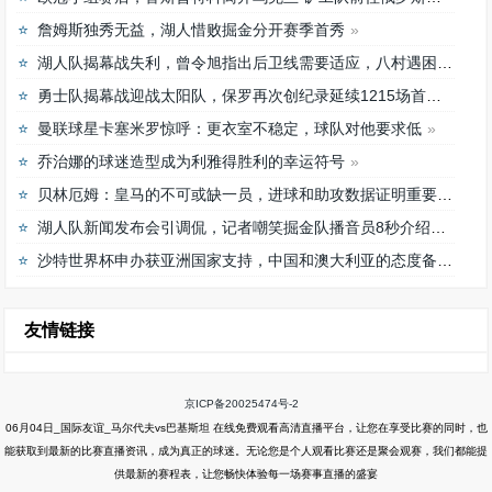
詹姆斯独秀无益，湖人惜败掘金分开赛季首秀
湖人队揭幕战失利，曾令旭指出后卫线需要适应，八村遇困难
勇士队揭幕战迎战太阳队，保罗再次创纪录延续1215场首发之路
曼联球星卡塞米罗惊呼：更衣室不稳定，球队对他要求低
乔治娜的球迷造型成为利雅得胜利的幸运符号
贝林厄姆：皇马的不可或缺一员，进球和助攻数据证明重要性
湖人队新闻发布会引调侃，记者嘲笑掘金队播音员8秒介绍首发阵容速度
沙特世界杯申办获亚洲国家支持，中国和澳大利亚的态度备受关注
友情链接
京ICP备20025474号-2
06月04日_国际友谊_马尔代夫vs巴基斯坦 在线免费观看高清直播平台，让您在享受比赛的同时，也
能获取到最新的比赛直播资讯，成为真正的球迷。无论您是个人观看比赛还是聚会观赛，我们都能提
供最新的赛程表，让您畅快体验每一场赛事直播的盛宴