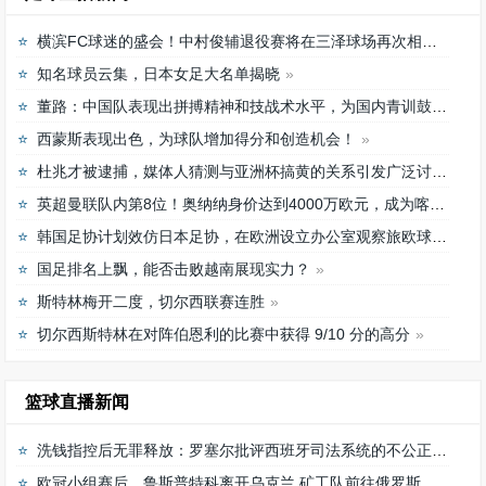
横滨FC球迷的盛会！中村俊辅退役赛将在三泽球场再次相聚
知名球员云集，日本女足大名单揭晓
董路：中国队表现出拼搏精神和技战术水平，为国内青训鼓舞
西蒙斯表现出色，为球队增加得分和创造机会！
杜兆才被逮捕，媒体人猜测与亚洲杯搞黄的关系引发广泛讨论
英超曼联队内第8位！奥纳纳身价达到4000万欧元，成为喀麦隆最贵门将
韩国足协计划效仿日本足协，在欧洲设立办公室观察旅欧球员的身体情况
国足排名上飘，能否击败越南展现实力？
斯特林梅开二度，切尔西联赛连胜
切尔西斯特林在对阵伯恩利的比赛中获得 9/10 分的高分
篮球直播新闻
洗钱指控后无罪释放：罗塞尔批评西班牙司法系统的不公正待遇
欧冠小组赛后，鲁斯普特科离开乌克兰 矿工队前往俄罗斯，未来发展如何？