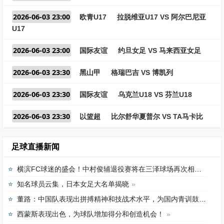
2026-06-03 23:00
欧青U17
拉脱维亚U17 VS 阿尔巴尼亚
U17
2026-06-03 23:00
国际友谊
约旦女足 VS 马来西亚女足
2026-06-03 23:30
黑山甲
格瑞巴吉 VS 博凯列
2026-06-03 23:30
国际友谊
乌克兰U18 VS 芬兰U18
2026-06-03 23:30
以篮超
比尔舒华夏普尔 VS TA马卡比
足球直播新闻
横滨FC球迷的盛会！中村俊辅退役赛将在三泽球场再次相聚
知名球员云集，日本女足大名单揭晓
董路：中国队表现出拼搏精神和技战术水平，为国内青训鼓舞
西蒙斯表现出色，为球队增加得分和创造机会！