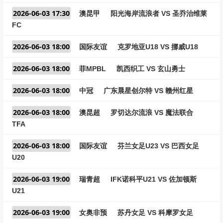
2026-06-03 17:30
澳昆甲
阳光海岸流浪者 VS 圣乔治维莱
FC
2026-06-03 18:00
国际友谊
克罗地亚U18 VS 挪威U18
2026-06-03 18:00
菲MPBL
凯西织工 VS 玄山勇士
2026-06-03 18:00
中冠
广东晨星创尔特 VS 赣州红星
2026-06-03 18:00
澳昆超
罗切达尔流浪 VS 魔法联合
TFA
2026-06-03 18:00
国际友谊
芬兰女足U23 VS 巴西女足
U20
2026-06-03 19:00
瑞青超
IFK诺科平U21 VS 佐加顿斯
U21
2026-06-03 19:00
女奥非预
苏丹女足 VS 科摩罗女足