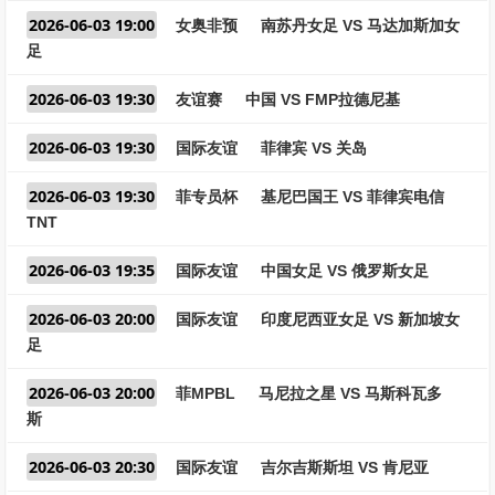
2026-06-03 19:00
女奥非预
南苏丹女足 VS 马达加斯加女
足
2026-06-03 19:30
友谊赛
中国 VS FMP拉德尼基
2026-06-03 19:30
国际友谊
菲律宾 VS 关岛
2026-06-03 19:30
菲专员杯
基尼巴国王 VS 菲律宾电信
TNT
2026-06-03 19:35
国际友谊
中国女足 VS 俄罗斯女足
2026-06-03 20:00
国际友谊
印度尼西亚女足 VS 新加坡女
足
2026-06-03 20:00
菲MPBL
马尼拉之星 VS 马斯科瓦多
斯
2026-06-03 20:30
国际友谊
吉尔吉斯斯坦 VS 肯尼亚