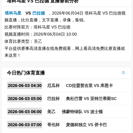
塔科马星 VS 巴拉德 直播赛前分析
塔科马星
VS
巴拉德
，2026年06月04日 塔科马星 VS 巴拉德视
频直播，比分直播，文字直播，录像，集锦。
比赛对阵双方：塔科马星 VS 巴拉德
视频直播时间：2026年06月04日 10:00
体育比赛类型：
美乙
平台提供赛事高清直播在线免费观看，网上看高清免费比赛直播就
来这里！
今日热门体育直播
2026-06-03 04:30
厄瓜杯
CD拉盟普吉里 VS 库恩卡
2026-06-03 05:00
巴拉杯
奥杜巴雷 VS 亚特兰蒂斯SC
2026-06-03 06:00
美乙
佛蒙特绿队 VS 波士顿
2026-06-03 07:00
哥伦杯
麦德林独立 VS 侨卡巴