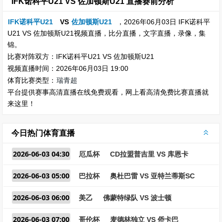
IFK诺科平U21 VS 佐加顿斯U21 直播赛前分析
IFK诺科平U21
VS
佐加顿斯U21
，2026年06月03日 IFK诺科平
U21 VS 佐加顿斯U21视频直播，比分直播，文字直播，录像，集
锦。
比赛对阵双方：IFK诺科平U21 VS 佐加顿斯U21
视频直播时间：2026年06月03日 19:00
体育比赛类型：
瑞青超
平台提供赛事高清直播在线免费观看，网上看高清免费比赛直播就
来这里！
今日热门体育直播
2026-06-03 04:30
厄瓜杯
CD拉盟普吉里 VS 库恩卡
2026-06-03 05:00
巴拉杯
奥杜巴雷 VS 亚特兰蒂斯SC
2026-06-03 06:00
美乙
佛蒙特绿队 VS 波士顿
2026-06-03 07:00
哥伦杯
麦德林独立 VS 侨卡巴