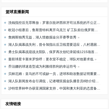
篮球直播新闻
洗钱指控后无罪释放：罗塞尔批评西班牙司法系统的不公正待遇
欧冠小组赛后，鲁斯普特科离开乌克兰 矿工队前往俄罗斯，未来发展如何？
詹姆斯独秀无益，湖人惜败掘金分开赛季首秀
湖人队揭幕战失利，曾令旭指出后卫线需要适应，八村遇困难
勇士队揭幕战迎战太阳队，保罗再次创纪录延续1215场首发之路
曼联球星卡塞米罗惊呼：更衣室不稳定，球队对他要求低
乔治娜的球迷造型成为利雅得胜利的幸运符号
贝林厄姆：皇马的不可或缺一员，进球和助攻数据证明重要性
湖人队新闻发布会引调侃，记者嘲笑掘金队播音员8秒介绍首发阵容速度
沙特世界杯申办获亚洲国家支持，中国和澳大利亚的态度备受关注
友情链接