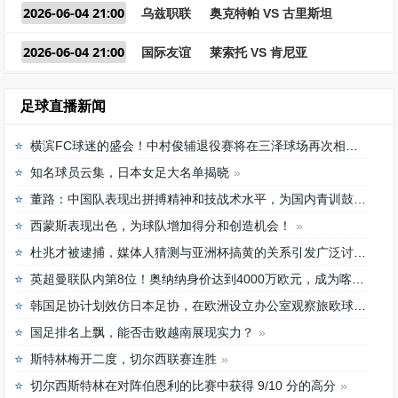
2026-06-04 21:00
乌兹职联
奥克特帕 VS 古里斯坦
2026-06-04 21:00
国际友谊
莱索托 VS 肯尼亚
足球直播新闻
横滨FC球迷的盛会！中村俊辅退役赛将在三泽球场再次相聚
知名球员云集，日本女足大名单揭晓
董路：中国队表现出拼搏精神和技战术水平，为国内青训鼓舞
西蒙斯表现出色，为球队增加得分和创造机会！
杜兆才被逮捕，媒体人猜测与亚洲杯搞黄的关系引发广泛讨论
英超曼联队内第8位！奥纳纳身价达到4000万欧元，成为喀麦隆最贵门将
韩国足协计划效仿日本足协，在欧洲设立办公室观察旅欧球员的身体情况
国足排名上飘，能否击败越南展现实力？
斯特林梅开二度，切尔西联赛连胜
切尔西斯特林在对阵伯恩利的比赛中获得 9/10 分的高分