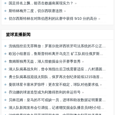
国足排名上飘，能否击败越南展现实力？
斯特林梅开二度，切尔西联赛连胜
切尔西斯特林在对阵伯恩利的比赛中获得 9/10 分的高分
篮球直播新闻
洗钱指控后无罪释放：罗塞尔批评西班牙司法系统的不公正待遇
欧冠小组赛后，鲁斯普特科离开乌克兰 矿工队前往俄罗斯，未来发展如何？
詹姆斯独秀无益，湖人惜败掘金分开赛季首秀
湖人队揭幕战失利，曾令旭指出后卫线需要适应，八村遇困难
勇士队揭幕战迎战太阳队，保罗再次创纪录延续1215场首发之路
曼联球星卡塞米罗惊呼：更衣室不稳定，球队对他要求低
乔治娜的球迷造型成为利雅得胜利的幸运符号
贝林厄姆：皇马的不可或缺一员，进球和助攻数据证明重要性
湖人队新闻发布会引调侃，记者嘲笑掘金队播音员8秒介绍首发阵容速度