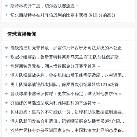
斯特林梅开二度，切尔西联赛连胜
切尔西斯特林在对阵伯恩利的比赛中获得 9/10 分的高分
篮球直播新闻
洗钱指控后无罪释放：罗塞尔批评西班牙司法系统的不公正待遇
欧冠小组赛后，鲁斯普特科离开乌克兰 矿工队前往俄罗斯，未来发展如何？
詹姆斯独秀无益，湖人惜败掘金分开赛季首秀
湖人队揭幕战失利，曾令旭指出后卫线需要适应，八村遇困难
勇士队揭幕战迎战太阳队，保罗再次创纪录延续1215场首发之路
曼联球星卡塞米罗惊呼：更衣室不稳定，球队对他要求低
乔治娜的球迷造型成为利雅得胜利的幸运符号
贝林厄姆：皇马的不可或缺一员，进球和助攻数据证明重要性
湖人队新闻发布会引调侃，记者嘲笑掘金队播音员8秒介绍首发阵容速度
沙特世界杯申办获亚洲国家支持，中国和澳大利亚的态度备受关注