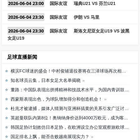
2026-06-04 23:00
国际友谊
瑞典U21 VS 芬兰U21
2026-06-04 23:30
国际友谊
伊朗 VS 马里
2026-06-04 23:30
国际友谊
斯洛文尼亚女足U19 VS 波黑
女足U19
足球直播新闻
横滨FC球迷的盛会！中村俊辅退役赛将在三泽球场再次相聚
知名球员云集，日本女足大名单揭晓
董路：中国队表现出拼搏精神和技战术水平，为国内青训鼓舞
西蒙斯表现出色，为球队增加得分和创造机会！
杜兆才被逮捕，媒体人猜测与亚洲杯搞黄的关系引发广泛讨论
英超曼联队内第8位！奥纳纳身价达到4000万欧元，成为喀麦隆最贵门将
韩国足协计划效仿日本足协，在欧洲设立办公室观察旅欧球员的身体情况
国足排名上飘，能否击败越南展现实力？