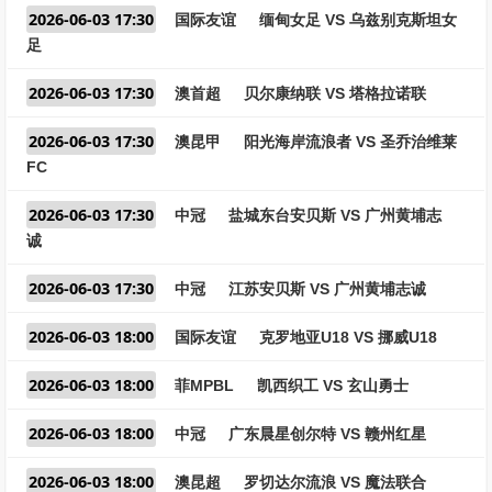
2026-06-03 17:30
国际友谊
缅甸女足 VS 乌兹别克斯坦女
足
2026-06-03 17:30
澳首超
贝尔康纳联 VS 塔格拉诺联
2026-06-03 17:30
澳昆甲
阳光海岸流浪者 VS 圣乔治维莱
FC
2026-06-03 17:30
中冠
盐城东台安贝斯 VS 广州黄埔志
诚
2026-06-03 17:30
中冠
江苏安贝斯 VS 广州黄埔志诚
2026-06-03 18:00
国际友谊
克罗地亚U18 VS 挪威U18
2026-06-03 18:00
菲MPBL
凯西织工 VS 玄山勇士
2026-06-03 18:00
中冠
广东晨星创尔特 VS 赣州红星
2026-06-03 18:00
澳昆超
罗切达尔流浪 VS 魔法联合