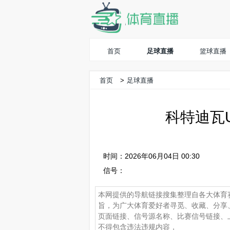
首页
足球直播
篮球直播
首页
>
足球直播
科特迪瓦U
时间：2026年06月04日 00:30
信号：
本网提供的导航链接搜集整理自各大体育
旨，为广大体育爱好者寻觅、收藏、分享
页面链接、信号源名称、比赛信号链接、
不得包含违法违规内容，