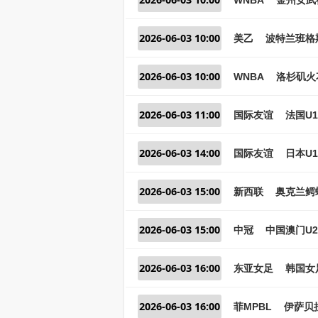
2026-06-03 10:00
美乙
波特兰班格斯
2026-06-03 10:00
WNBA
洛杉矶火
2026-06-03 11:00
国际友谊
法国U1
2026-06-03 14:00
国际友谊
日本U1
2026-06-03 15:00
新西联
奥克兰鳄蜥
2026-06-03 15:00
中冠
中国澳门U2
2026-06-03 16:00
东亚女足
韩国女足
2026-06-03 16:00
菲MPBL
伊萨贝拉