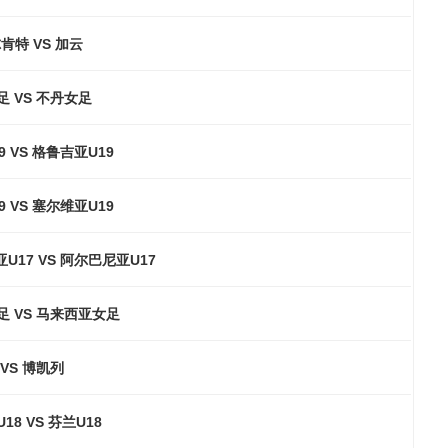
肯特 VS 加云
 VS 不丹女足
9 VS 格鲁吉亚U19
9 VS 塞尔维亚U19
U17 VS 阿尔巴尼亚U17
足 VS 马来西亚女足
VS 博凯列
18 VS 芬兰U18