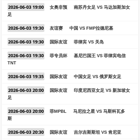
2026-06-03 19:00
女奥非预
南苏丹女足 VS 马达加斯加女
足
2026-06-03 19:30
友谊赛
中国 VS FMP拉德尼基
2026-06-03 19:30
国际友谊
菲律宾 VS 关岛
2026-06-03 19:30
菲专员杯
基尼巴国王 VS 菲律宾电信
TNT
2026-06-03 19:35
国际友谊
中国女足 VS 俄罗斯女足
2026-06-03 20:00
国际友谊
印度尼西亚女足 VS 新加坡女
足
2026-06-03 20:00
菲MPBL
马尼拉之星 VS 马斯科瓦多
斯
2026-06-03 20:30
国际友谊
吉尔吉斯斯坦 VS 肯尼亚