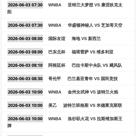
2026-06-03 07:30
WNBA
亚特兰大梦想 VS 康涅狄克太
阳
2026-06-03 07:30
WNBA
华盛顿神秘人 VS 芝加哥天空
2026-06-03 08:00
国际友谊
海地 VS 新西兰
2026-06-03 08:00
巴东北杯
福塔雷萨 VS 维多利亚
2026-06-03 08:10
阿根廷杯
巴拉卡斯中央队 VS 飓风队
2026-06-03 08:30
哥伦甲
巴兰基亚青年 VS 国民竞技
2026-06-03 10:00
WNBA
金州女武神 VS 波特兰火焰
2026-06-03 10:00
美乙
波特兰班格斯 VS 米德莱克斯联
2026-06-03 10:00
WNBA
洛杉矶火花 VS 拉斯维加斯王
牌