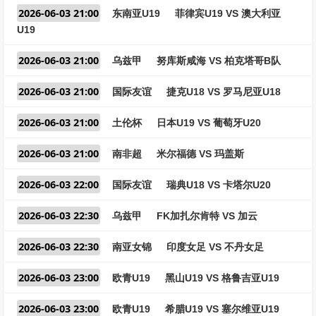
2026-06-03 21:00
东南亚U19
菲律宾U19 VS 澳大利亚
U19
2026-06-03 21:00
乌兹甲
努库斯咸海 VS 柏克塔哥B队
2026-06-03 21:00
国际友谊
捷克U18 VS 罗马尼亚U18
2026-06-03 21:00
土伦杯
日本U19 VS 葡萄牙U20
2026-06-03 21:00
南非超
米尔福德 VS 玛盖斯
2026-06-03 22:00
国际友谊
瑞典U18 VS 卡塔尔U20
2026-06-03 22:30
乌兹甲
FK加扎尔肯特 VS 加云
2026-06-03 22:30
南亚女锦
印度女足 VS 不丹女足
2026-06-03 23:00
欧青U19
黑山U19 VS 格鲁吉亚U19
2026-06-03 23:00
欧青U19
希腊U19 VS 塞尔维亚U19