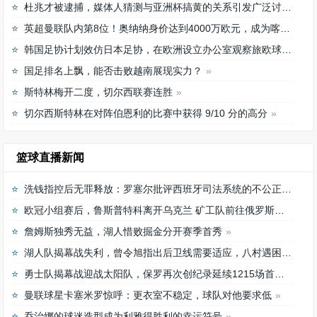
杜兆才被逮捕，媒体人猜测与亚洲杯搞黄的关系引发广泛讨论
英超曼联队内第8位！奥纳纳身价达到4000万欧元，成为喀麦隆最贵门将
韩国足协计划效仿日本足协，在欧洲设立办公室观察旅欧球员的身体情况
国足排名上飘，能否击败越南展现实力？
斯特林梅开二度，切尔西联赛连胜
切尔西斯特林在对阵伯恩利的比赛中获得 9/10 分的高分
篮球直播新闻
洗钱指控后无罪释放：罗塞尔批评西班牙司法系统的不公正待遇
欧冠小组赛后，鲁斯普特科离开乌克兰 矿工队前往俄罗斯，未来发展如何？
詹姆斯独秀无益，湖人惜败掘金分开赛季首秀
湖人队揭幕战失利，曾令旭指出后卫线需要适应，八村遇困难
勇士队揭幕战迎战太阳队，保罗再次创纪录延续1215场首发之路
曼联球星卡塞米罗惊呼：更衣室不稳定，球队对他要求低
乔治娜的球迷造型成为利雅得胜利的幸运符号