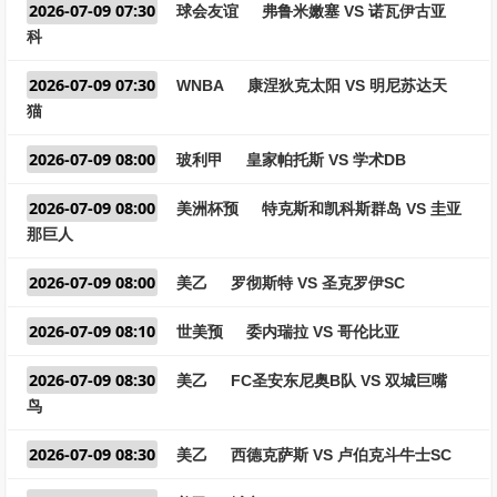
2026-07-09 07:30
球会友谊
弗鲁米嫩塞 VS 诺瓦伊古亚
科
2026-07-09 07:30
WNBA
康涅狄克太阳 VS 明尼苏达天
猫
2026-07-09 08:00
玻利甲
皇家帕托斯 VS 学术DB
2026-07-09 08:00
美洲杯预
特克斯和凯科斯群岛 VS 圭亚
那巨人
2026-07-09 08:00
美乙
罗彻斯特 VS 圣克罗伊SC
2026-07-09 08:10
世美预
委内瑞拉 VS 哥伦比亚
2026-07-09 08:30
美乙
FC圣安东尼奥B队 VS 双城巨嘴
鸟
2026-07-09 08:30
美乙
西德克萨斯 VS 卢伯克斗牛士SC