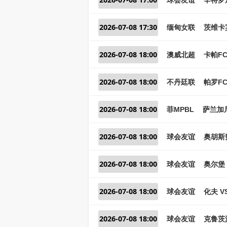
2026-07-08 17:30
缅甸女联
茨维卡
2026-07-08 18:00
澳威北超
卡帕FC
2026-07-08 18:00
不丹廷联
帕罗FC
2026-07-08 18:00
菲MPBL
萨兰加尼
2026-07-08 18:00
球会友谊
奥胡斯
2026-07-08 18:00
球会友谊
奥尔堡 
2026-07-08 18:00
球会友谊
化夫 V
2026-07-08 18:00
球会友谊
克鲁茨