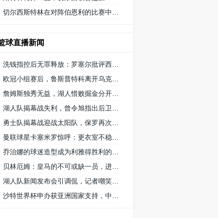
切尔西斯特林在对阵伯恩利的比赛中获得 9/10 分的高分
篮球直播新闻
洗钱指控后无罪释放：罗塞尔批评西班牙司法系统的不公正待遇
欧冠小组赛后，鲁斯普特科离开乌克兰 矿工队前往俄罗斯，未来发展如何？
詹姆斯独秀无益，湖人惜败掘金分开赛季首秀
湖人队揭幕战失利，曾令旭指出后卫线需要适应，八村遇困难
勇士队揭幕战迎战太阳队，保罗再次创纪录延续1215场首发之路
曼联球星卡塞米罗惊呼：更衣室不稳定，球队对他要求低
乔治娜的球迷造型成为利雅得胜利的幸运符号
贝林厄姆：皇马的不可或缺一员，进球和助攻数据证明重要性
湖人队新闻发布会引调侃，记者嘲笑掘金队播音员8秒介绍首发阵容速度
沙特世界杯申办获亚洲国家支持，中国和澳大利亚的态度备受关注