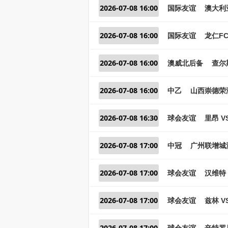
2026-07-08 16:00
国际友谊
澳大利亚
2026-07-08 16:00
国际友谊
龙仁FC
2026-07-08 16:00
澳威北后备
查尔
2026-07-08 16:00
中乙
山西崇德荣海
2026-07-08 16:30
球会友谊
里昂 V
2026-07-08 17:00
中冠
广州联增城澳
2026-07-08 17:00
球会友谊
汉维特 
2026-07-08 17:00
球会友谊
兹林 
2026-07-08 17:00
球会友谊
辛特罗