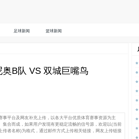
足球新闻
篮球新闻
奥B队 VS 双城巨嘴鸟
赛事平台及网友补充上传，以各大平台优质体育赛事资源为主
、集合而成，如果用户发现有更稳定流畅的信号源，欢迎以(当前
上传者名称)为格式，通过邮件方式上传相关链接，网友上传链接