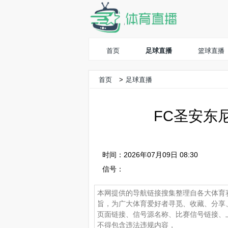
首页
足球直播
篮球直播
首页
>
足球直播
FC圣安东尼
时间：2026年07月09日 08:30
信号：
本网提供的导航链接搜集整理自各大体育
旨，为广大体育爱好者寻觅、收藏、分享
页面链接、信号源名称、比赛信号链接、
不得包含违法违规内容，