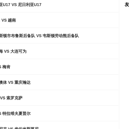
U17 VS 尼日利亚U17
 VS 越南
斯顿市布鲁斯后备队 VS 韦斯顿劳动熊后备队
 VS 大连可为
S 梅肯
体 VS 重庆瀚达
VS 索罗克萨
VS 特拉维夫夏普尔
尼克 VS 肯佐米斯莱尼