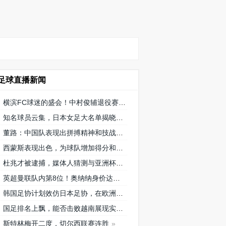
足球直播新闻
横滨FC球迷的盛会！中村俊辅退役赛将在三泽球场再次相聚
知名球员云集，日本女足大名单揭晓
董路：中国队表现出拼搏精神和技战术水平，为国内青训鼓舞
西蒙斯表现出色，为球队增加得分和创造机会！
杜兆才被逮捕，媒体人猜测与亚洲杯搞黄的关系引发广泛讨论
英超曼联队内第8位！奥纳纳身价达到4000万欧元，成为喀麦隆最贵门将
韩国足协计划效仿日本足协，在欧洲设立办公室观察旅欧球员的身体情况
国足排名上飘，能否击败越南展现实力？
斯特林梅开二度，切尔西联赛连胜