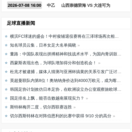
2026-07-08 16:00
中乙
山西崇德荣海 VS 大连可为
足球直播新闻
横滨FC球迷的盛会！中村俊辅退役赛将在三泽球场再次相聚
知名球员云集，日本女足大名单揭晓
董路：中国队表现出拼搏精神和技战术水平，为国内青训鼓舞
西蒙斯表现出色，为球队增加得分和创造机会！
杜兆才被逮捕，媒体人猜测与亚洲杯搞黄的关系引发广泛讨论
英超曼联队内第8位！奥纳纳身价达到4000万欧元，成为喀麦隆最贵门将
韩国足协计划效仿日本足协，在欧洲设立办公室观察旅欧球员的身体情况
国足排名上飘，能否击败越南展现实力？
斯特林梅开二度，切尔西联赛连胜
切尔西斯特林在对阵伯恩利的比赛中获得 9/10 分的高分