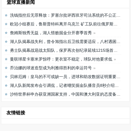
篮球直播新闻
洗钱指控后无罪释放：罗塞尔批评西班牙司法系统的不公正待遇
欧冠小组赛后，鲁斯普特科离开乌克兰 矿工队前往俄罗斯，未来发展如何？
詹姆斯独秀无益，湖人惜败掘金分开赛季首秀
湖人队揭幕战失利，曾令旭指出后卫线需要适应，八村遇困难
勇士队揭幕战迎战太阳队，保罗再次创纪录延续1215场首发之路
曼联球星卡塞米罗惊呼：更衣室不稳定，球队对他要求低
乔治娜的球迷造型成为利雅得胜利的幸运符号
贝林厄姆：皇马的不可或缺一员，进球和助攻数据证明重要性
湖人队新闻发布会引调侃，记者嘲笑掘金队播音员8秒介绍首发阵容速度
沙特世界杯申办获亚洲国家支持，中国和澳大利亚的态度备受关注
友情链接