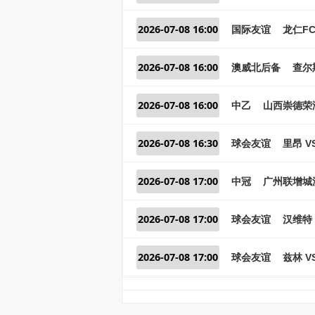
2026-07-08 16:00
国际友谊
龙仁FC
2026-07-08 16:00
澳威北后备
查尔
2026-07-08 16:00
中乙
山西崇德荣海
2026-07-08 16:30
球会友谊
里昂 V
2026-07-08 17:00
中冠
广州联增城澳
2026-07-08 17:00
球会友谊
汉维特 
2026-07-08 17:00
球会友谊
兹林 