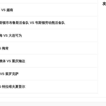
 VS 越南
斯顿市布鲁斯后备队 VS 韦斯顿劳动熊后备队
 VS 大连可为
S 梅肯
体 VS 重庆瀚达
VS 索罗克萨
VS 特拉维夫夏普尔