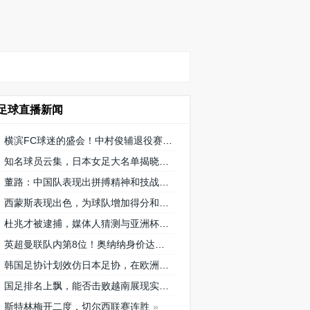
足球直播新闻
横滨FC球迷的盛会！中村俊辅退役赛将在三泽球场再次相聚
知名球员云集，日本女足大名单揭晓
董路：中国队表现出拼搏精神和技战术水平，为国内青训鼓舞
西蒙斯表现出色，为球队增加得分和创造机会！
杜兆才被逮捕，媒体人猜测与亚洲杯搞黄的关系引发广泛讨论
英超曼联队内第8位！奥纳纳身价达到4000万欧元，成为喀麦隆最贵门将
韩国足协计划效仿日本足协，在欧洲设立办公室观察旅欧球员的身体情况
国足排名上飘，能否击败越南展现实力？
斯特林梅开二度，切尔西联赛连胜