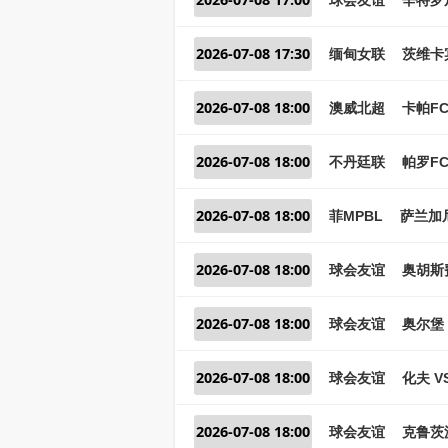
2026-07-08 17:30
缅甸女联
茨维卡
2026-07-08 18:00
澳威北超
卡帕FC
2026-07-08 18:00
不丹廷联
帕罗FC
2026-07-08 18:00
菲MPBL
萨兰加尼
2026-07-08 18:00
球会友谊
奥胡斯
2026-07-08 18:00
球会友谊
奥尔堡 
2026-07-08 18:00
球会友谊
化夫 V
2026-07-08 18:00
球会友谊
克鲁茨