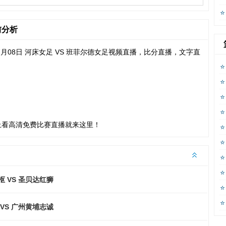
前分析
07月08日 河床女足 VS 班菲尔德女足视频直播，比分直播，文字直
足
上看高清免费比赛直播就来这里！
枢 VS 圣贝达红狮
VS 广州黄埔志诚