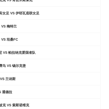
宾女足 VS 伊耶瓦底联女足
 VS 梅特兰
 VS 坦桑FC
 VS 帕拉纳克爱国者队
费马 VS 锡尔克堡
VS 兰讷斯
S 通德拉
波克 VS 索斯诺维克