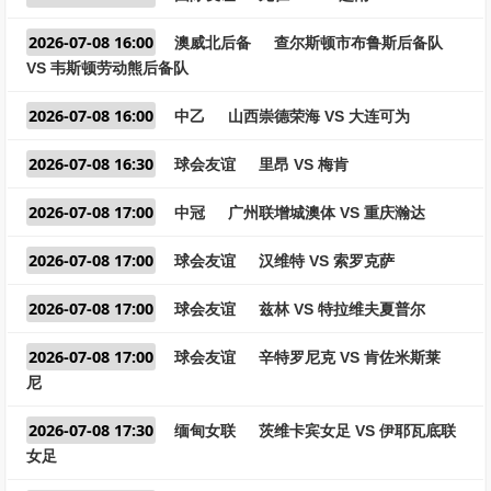
2026-07-08 16:00
澳威北后备
查尔斯顿市布鲁斯后备队
VS 韦斯顿劳动熊后备队
2026-07-08 16:00
中乙
山西崇德荣海 VS 大连可为
2026-07-08 16:30
球会友谊
里昂 VS 梅肯
2026-07-08 17:00
中冠
广州联增城澳体 VS 重庆瀚达
2026-07-08 17:00
球会友谊
汉维特 VS 索罗克萨
2026-07-08 17:00
球会友谊
兹林 VS 特拉维夫夏普尔
2026-07-08 17:00
球会友谊
辛特罗尼克 VS 肯佐米斯莱
尼
2026-07-08 17:30
缅甸女联
茨维卡宾女足 VS 伊耶瓦底联
女足