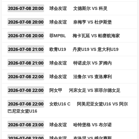
2026-07-08 20:00
球会友谊
文德斯尔 VS 科灵
2026-07-08 20:00
球会友谊
奈梅亨 VS 杜伊斯堡
2026-07-08 20:00
菲MPBL
梅卡瓦延 VS 帕赛航海家
2026-07-08 21:00
欧青U19
丹麦U19 VS 意大利U19
2026-07-08 21:00
球会友谊
特诺皮尔 VS 罗姆内
2026-07-08 22:00
球会友谊
法鲁尔 VS 查洛摩利
2026-07-08 22:00
阿女甲
河床女足 VS 班菲尔德女足
2026-07-08 22:00
女欧U16 C
阿美尼亚女篮U16 VS 阿尔
巴尼亚女篮U16
2026-07-08 23:00
球会友谊
哈特堡格 VS 布尔诺
2026-07-08 23:00
球会友谊
布洛涅 VS 维尔赛斯