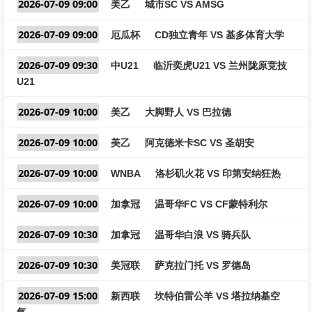
2026-07-09 09:00
美乙
城市SC VS AMSG
2026-07-09 09:00
厄瓜杯
CD独立青年 VS 基多体育大学
2026-07-09 09:30
中U21
临沂奕虎U21 VS 兰州陇原竞技
U21
2026-07-09 10:00
美乙
大脚野人 VS 巴拉德
2026-07-09 10:00
美乙
阿克德米卡SC VS 圣胡安
2026-07-09 10:00
WNBA
洛杉矶火花 VS 印第安纳狂热
2026-07-09 10:00
加拿冠
温哥华FC VS CF蒙特利尔
2026-07-09 10:30
加拿冠
温哥华白浪 VS 骑兵队
2026-07-09 10:30
美冠联
萨克拉门托 VS 罗德岛
2026-07-09 15:00
新西联
坎特伯雷公羊 VS 塔拉纳基空