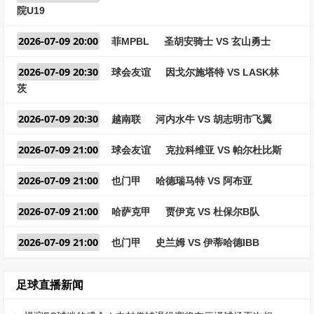
院U19
2026-07-09 20:00
菲MPBL
圣胡安骑士 VS 玄山勇士
2026-07-09 20:30
球会友谊
因戈尔施塔特 VS LASK林
茨
2026-07-09 20:30
越南联
河内水牛 VS 胡志明市飞翼
2026-07-09 21:00
球会友谊
克拉科维亚 VS 帕尔杜比斯
2026-07-09 21:00
也门甲
哈德瑞马特 VS 阿布亚
2026-07-09 21:00
哈萨克甲
贾伊克 VS 杜保尔B队
2026-07-09 21:00
也门甲
史兰姆 VS 伊蒂哈德IBB
足球直播新闻