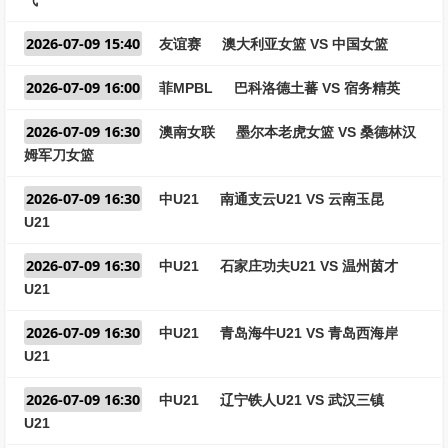
气
2026-07-09 15:40
友谊赛
澳大利亚女篮 VS 中国女篮
2026-07-09 16:00
菲MPBL
巴科洛德土蕃 VS 宿务精英
2026-07-09 16:30
澳南女联
墨尔本老虎女篮 VS 桑德林汉
姆军刀女篮
2026-07-09 16:30
中U21
南通支云U21 VS 云南玉昆
U21
2026-07-09 16:30
中U21
石家庄功夫U21 VS 温州茵才
U21
2026-07-09 16:30
中U21
青岛海牛U21 VS 青岛西海岸
U21
2026-07-09 16:30
中U21
辽宁铁人U21 VS 武汉三镇
U21