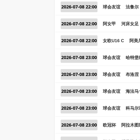
2026-07-08 22:00
球会友谊
法鲁尔 
2026-07-08 22:00
阿女甲
河床女足 
2026-07-08 22:00
女欧U16 C
阿美尼
2026-07-08 23:00
球会友谊
哈特堡格
2026-07-08 23:00
球会友谊
布洛涅 
2026-07-08 23:00
球会友谊
海法马卡
2026-07-08 23:00
球会友谊
科马尔
2026-07-08 23:00
欧冠杯
阿拉木图凯