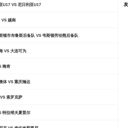
U17 VS 尼日利亚U17
 VS 越南
斯顿市布鲁斯后备队 VS 韦斯顿劳动熊后备队
 VS 大连可为
S 梅肯
体 VS 重庆瀚达
VS 索罗克萨
VS 特拉维夫夏普尔
尼克 VS 肯佐米斯莱尼