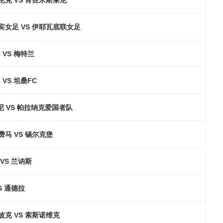
宾女足 VS 伊耶瓦底联女足
 VS 梅特兰
 VS 坦桑FC
 VS 帕拉纳克爱国者队
费马 VS 锡尔克堡
VS 兰讷斯
S 通德拉
波克 VS 索斯诺维克