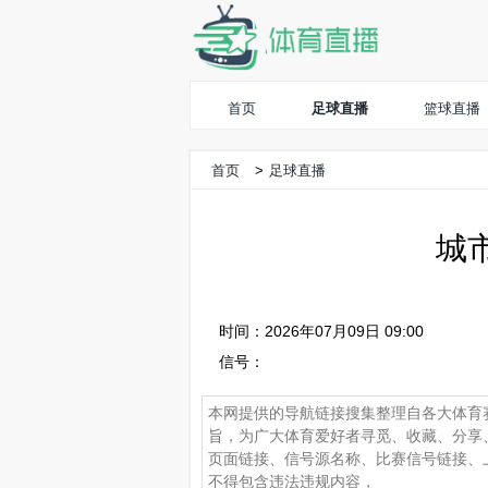
首页
足球直播
篮球直播
首页
>
足球直播
城市
时间：2026年07月09日 09:00
信号：
本网提供的导航链接搜集整理自各大体育
旨，为广大体育爱好者寻觅、收藏、分享
页面链接、信号源名称、比赛信号链接、
不得包含违法违规内容，