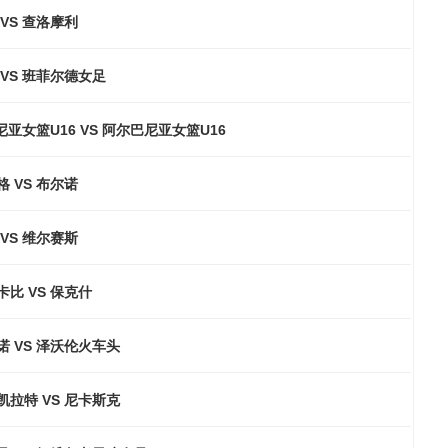
VS 查洛摩利
VS 班菲尔德女足
亚女篮U16 VS 阿尔巴尼亚女篮U16
 VS 布尔诺
VS 维尔赛斯
比 VS 保克什
诺 VS 泽沃伦火车头
拉特 VS 尼卡斯克