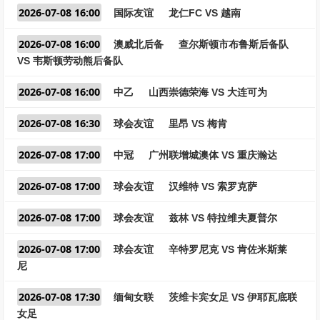
2026-07-08 16:00
国际友谊
龙仁FC VS 越南
2026-07-08 16:00
澳威北后备
查尔斯顿市布鲁斯后备队
VS 韦斯顿劳动熊后备队
2026-07-08 16:00
中乙
山西崇德荣海 VS 大连可为
2026-07-08 16:30
球会友谊
里昂 VS 梅肯
2026-07-08 17:00
中冠
广州联增城澳体 VS 重庆瀚达
2026-07-08 17:00
球会友谊
汉维特 VS 索罗克萨
2026-07-08 17:00
球会友谊
兹林 VS 特拉维夫夏普尔
2026-07-08 17:00
球会友谊
辛特罗尼克 VS 肯佐米斯莱
尼
2026-07-08 17:30
缅甸女联
茨维卡宾女足 VS 伊耶瓦底联
女足